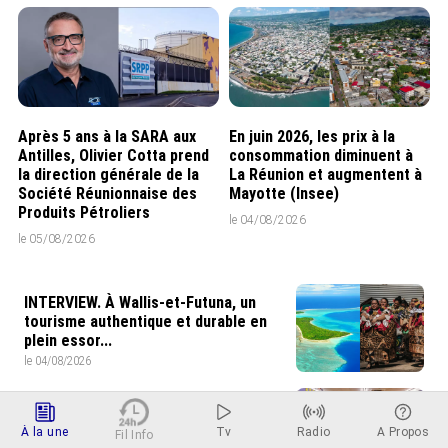
Après 5 ans à la SARA aux
En juin 2026, les prix à la
Antilles, Olivier Cotta prend
consommation diminuent à
la direction générale de la
La Réunion et augmentent à
Société Réunionnaise des
Mayotte (Insee)
Produits Pétroliers
le 04/08/2026
le 05/08/2026
INTERVIEW. À Wallis-et-Futuna, un
tourisme authentique et durable en
plein essor...
le 04/08/2026
Prix à la consommation en juin 2026 :
progression en Guadeloupe, recul en
À la une
Tv
Radio
A Propos
Fil Info
Guyane...