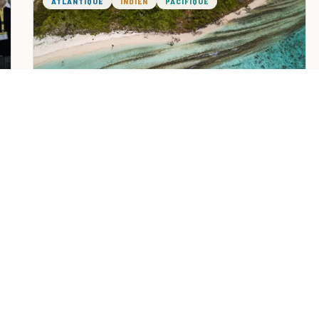
ATLANTIQUE
INDIEN
PACIFIQUE
Dans les Outre-mer, un vaste
programme de recherche pour lutter
contre les pollutions agricoles...
Marion DURAND ·
31/03/2026
· ~4 min lecture
RUBRIQUES
LES BASSINS