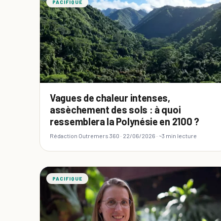
PACIFIQUE
Vagues de chaleur intenses,
assèchement des sols : à quoi
ressemblera la Polynésie en 2100 ?
Rédaction Outremers 360 ·
22/06/2026
· ~3 min lecture
PACIFIQUE