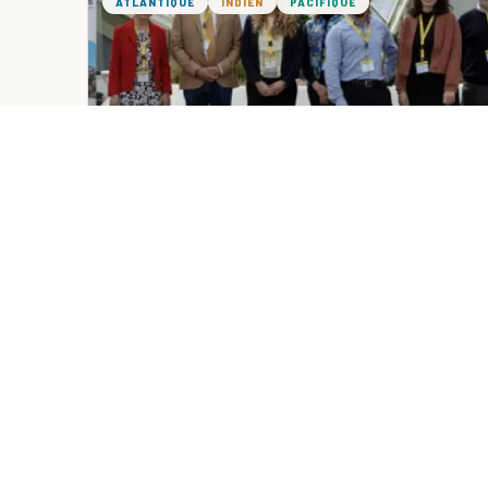
ATLANTIQUE
INDIEN
PACIFIQUE
Lancement de la chaire OCEAN-
LEAVES : Une mobilisation scientifique
majeure pour sauver les her...
Damien CHAILLOT ·
02/04/2026
· ~3 min lecture