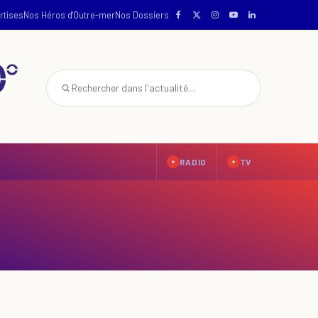
rtises
Nos Héros d'Outre-mer
Nos Dossiers
RADIO
TV