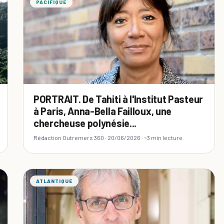
PACIFIQUE
PORTRAIT. De Tahiti à l'Institut Pasteur
à Paris, Anna-Bella Failloux, une
chercheuse polynésie...
Rédaction Outremers 360 ·
20/06/2026
· ~3 min lecture
ATLANTIQUE