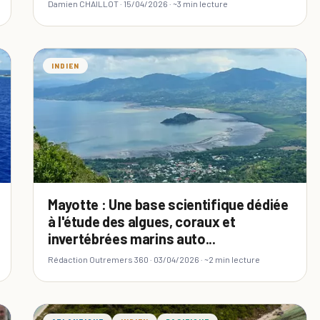
Damien CHAILLOT ·
15/04/2026
· ~3 min lecture
INDIEN
Mayotte : Une base scientifique dédiée
à l'étude des algues, coraux et
invertébrées marins auto...
Rédaction Outremers 360 ·
03/04/2026
· ~2 min lecture