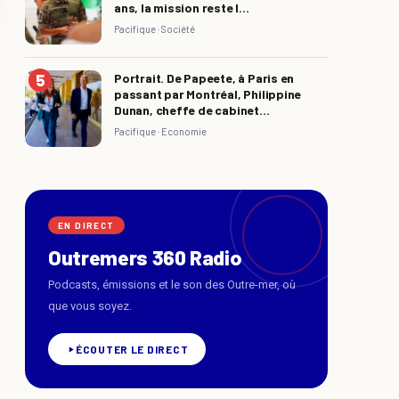
ans, la mission reste l...
Pacifique ·
Société
Portrait. De Papeete, à Paris en
passant par Montréal, Philippine
Dunan, cheffe de cabinet...
Pacifique ·
Economie
EN DIRECT
Outremers 360 Radio
Podcasts, émissions et le son des Outre-mer, où
que vous soyez.
ÉCOUTER LE DIRECT