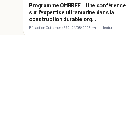
Programme OMBREE : Une conférence
sur l’expertise ultramarine dans la
construction durable org...
Rédaction Outremers 360 ·
04/08/2026
· ~4 min lecture
ATLANTIQUE
INDIEN
PACIFIQUE
Transition écologique et Coopération
interterritoriale dans les Outre-Mer :
l’ACCD’OM et l’AFL ...