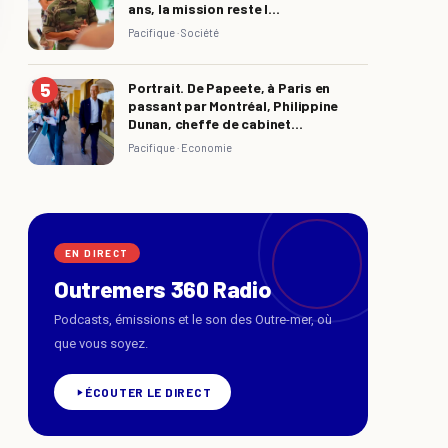
ans, la mission reste l...
Pacifique ·
Société
Portrait. De Papeete, à Paris en
passant par Montréal, Philippine
Dunan, cheffe de cabinet...
Pacifique ·
Economie
EN DIRECT
Outremers 360 Radio
Podcasts, émissions et le son des Outre-mer, où
que vous soyez.
ÉCOUTER LE DIRECT