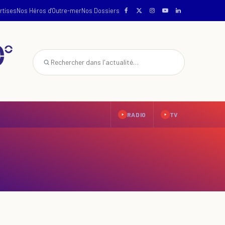
rtises
Nos Héros d'Outre-mer
Nos Dossiers
RADIO
TV