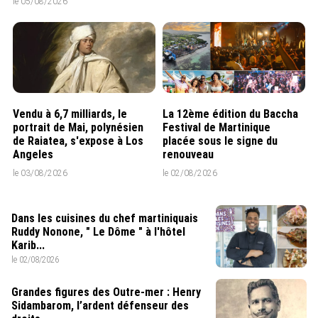
le 05/08/2026
Vendu à 6,7 milliards, le
La 12ème édition du Baccha
portrait de Mai, polynésien
Festival de Martinique
de Raiatea, s'expose à Los
placée sous le signe du
Angeles
renouveau
le 03/08/2026
le 02/08/2026
Dans les cuisines du chef martiniquais
Ruddy Nonone, " Le Dôme " à l'hôtel
Karib...
le 02/08/2026
Grandes figures des Outre-mer : Henry
Sidambarom, l’ardent défenseur des