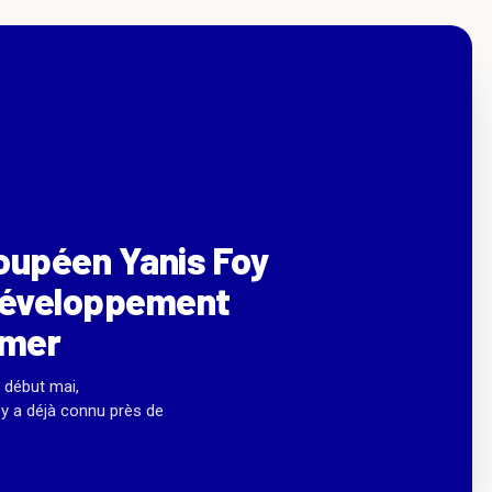
oupéen Yanis Foy
 développement
-mer
 début mai,
oy a déjà connu près de