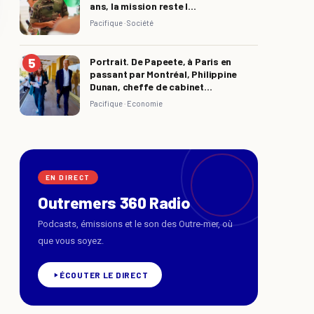
ans, la mission reste l...
Pacifique ·
Société
Portrait. De Papeete, à Paris en
passant par Montréal, Philippine
Dunan, cheffe de cabinet...
Pacifique ·
Economie
EN DIRECT
Outremers 360 Radio
Podcasts, émissions et le son des Outre-mer, où
que vous soyez.
ÉCOUTER LE DIRECT