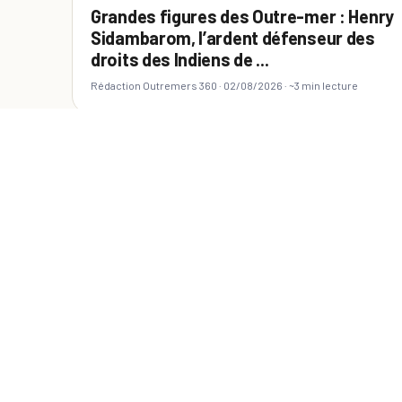
Grandes figures des Outre-mer : Henry
Sidambarom, l’ardent défenseur des
droits des Indiens de ...
Rédaction Outremers 360 ·
02/08/2026
· ~3 min lecture
ATLANTIQUE
SÉRIE. Histoire des chefs-lieux
d’Outre-mer : Cayenne, symbole des
multiples identités guyanais...