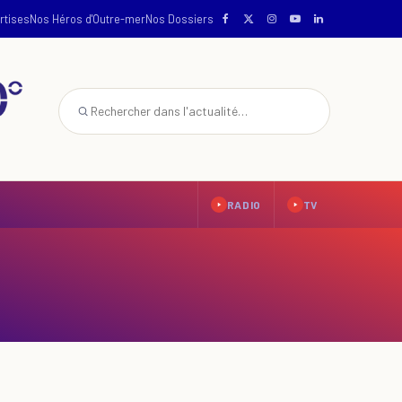
rtises
Nos Héros d'Outre-mer
Nos Dossiers
RADIO
TV