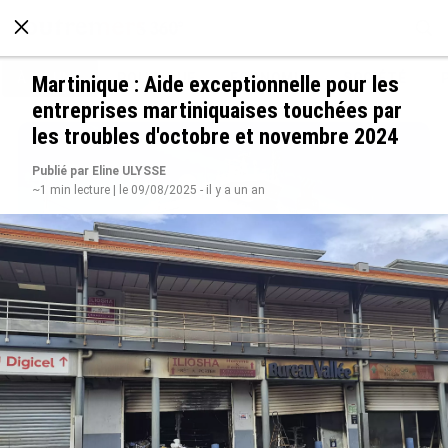
À LA UNE
POLITIQUE
ECONOMIE
SOCIÉTÉ
Martinique : Aide exceptionnelle pour les
entreprises martiniquaises touchées par
les troubles d'octobre et novembre 2024
Publié par Eline ULYSSE
~1 min lecture | le 09/08/2025 - il y a un an
Rapport 2025 de l’Ifremer : un engagement
décisif dans les Outre-mer
le 07/08/2026