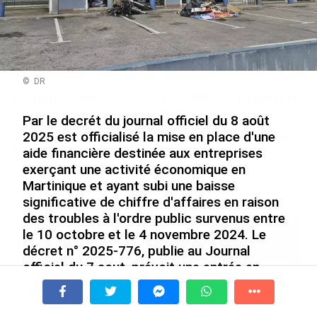
© DR
De Messi à Trump :
Avec VEENI, le Guadeloupéen
l’expérience internationale
Yanis Foy entend participer
Par le decrét du journal officiel du 8 août
du Martiniquais Benoît Etinof
au développement
2025 est officialisé la mise en place d'une
au service du Karibea Sainte-
touristique des Outre-mer
aide financière destinée aux entreprises
Luce en Martinique
le 06/08/2026
exerçant une activité économique en
le 07/08/2026
Martinique et ayant subi une baisse
significative de chiffre d'affaires en raison
Après 5 ans à la SARA aux Antilles,
des troubles à l'ordre public survenus entre
Olivier Cotta prend la direction
le 10 octobre et le 4 novembre 2024. Le
générale de...
décret n° 2025-776, publie au Journal
le 05/08/2026
officiel du 7 aout, prévoit une entrée en
vigueur immédiate.
En juin 2026, les prix à la
consommation diminuent à
À la une
Tv
Radio
A Propos
Fil Info
La Réunion et augmentent à ...