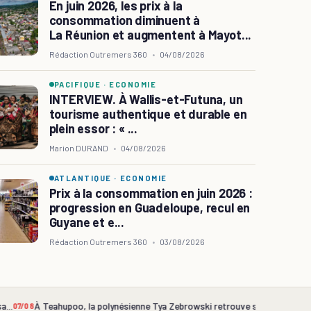
En juin 2026, les prix à la
ANTIQUE
·
ECONOMIE
consommation diminuent à
La Réunion et augmentent à Mayot...
ec VEENI, le Guadeloupéen Y
Rédaction Outremers 360
•
04/08/2026
 entend participer au
PACIFIQUE
·
ECONOMIE
veloppement touristique des
INTERVIEW. À Wallis-et-Futuna, un
tourisme authentique et durable en
r
plein essor : « ...
Marion DURAND
•
04/08/2026
présente plus VEENI. Depuis son lancement début mai,
cation touristique du Guadeloupéen Yanis Foy a déjà connu près de
ATLANTIQUE
·
ECONOMIE
 téléchargements. Désormais, son fon...
Prix à la consommation en juin 2026 :
progression en Guadeloupe, recul en
her GAUTIER
06/08/2026
~4 min lecture
Guyane et e...
Rédaction Outremers 360
•
03/08/2026
, la polynésienne Tya Zebrowski retrouve sa vague fétiche
La Réunion 
07/08