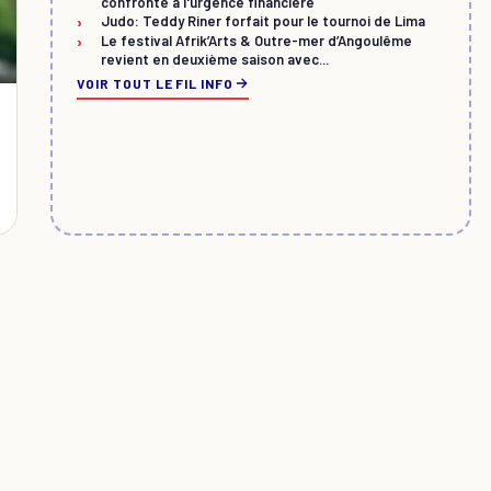
confronté à l'urgence financière
›
Judo: Teddy Riner forfait pour le tournoi de Lima
›
Le festival Afrik’Arts & Outre-mer d’Angoulême
revient en deuxième saison avec...
VOIR TOUT LE FIL INFO