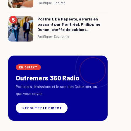
Pacifique ·
Société
Portrait. De Papeete, à Paris en
passant par Montréal, Philippine
Dunan, cheffe de cabinet...
Pacifique ·
Economie
EN DIRECT
Outremers 360 Radio
Podcasts, émissions et le son des Outre-mer, où
que vous soyez.
ÉCOUTER LE DIRECT