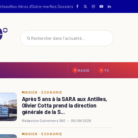
rtises
Nos Héros d'Outre-mer
Nos Dossiers
RADIO
TV
INDIEN
·
ECONOMIE
Après 5 ans à la SARA aux Antilles,
Olivier Cotta prend la direction
générale de la S...
Rédaction Outremers 360
•
05/08/2026
INDIEN
·
ECONOMIE