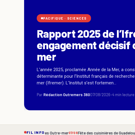
ATLANTIQUE
·
ECONOMIE
De Messi à Trump : l
internationale du Ma
Etinof au service du
Luce en Martin...
À 36 ans, Benoît Etinof, directeur de la restaurat
Luce revient en Martinique avec une ambition : 
des plus grandes maisons à ses...
Par
Tania Imache Siméné
07/08/2026
~3 min lecture
f dans les Outre-mer
Fête des cuisinières de Guadeloupe 2026 : 110 ans a
FIL INFO
07/08