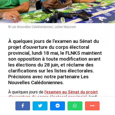
Nouméa, une capitale construite par le bagne,
le nickel et le Pacifique
le 08/08/2026
© Les Nouvelles Calédoniennes/ Julien Mazzoni
À quelques jours de l’examen au Sénat du
projet d’ouverture du corps électoral
provincial, lundi 18 mai, le FLNKS maintient
Rapport 2025 de l’Ifremer :
De Messi à Trump :
son opposition à toute modification avant
un engagement décisif dans
l’expérience internationale
les élections du 28 juin, et réclame des
les Outre-mer
du Martiniquais Benoît Etinof
au service du Karibea Sainte-
clarifications sur les listes électorales.
le 07/08/2026
Luce en Martinique
Précisions avec notre partenaire Les
Nouvelles Calédoniennes.
le 07/08/2026
À quelques jours de
l’examen au Sénat du projet
d’ouverture du corps électoral provincial,
lundi
Avec VEENI, le Guadeloupéen Yanis
18 mai, le FLNKS maintient son opposition à toute
Foy entend participer au
modification avant les élections du 28 juin, et réclame
développement tourist...
À la une
Tv
Radio
A Propos
des clarifications sur les listes électorales.
Fil Info
le 06/08/2026