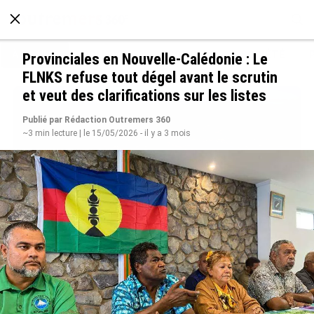
À LA UNE
POLITIQUE
ECONOMIE
SOCIÉTÉ
Provinciales en Nouvelle-Calédonie : Le
FLNKS refuse tout dégel avant le scrutin
et veut des clarifications sur les listes
Publié par Rédaction Outremers 360
~3 min lecture | le 15/05/2026 - il y a 3 mois
SÉRIE. Histoire des chefs-lieux d’Outre-mer :