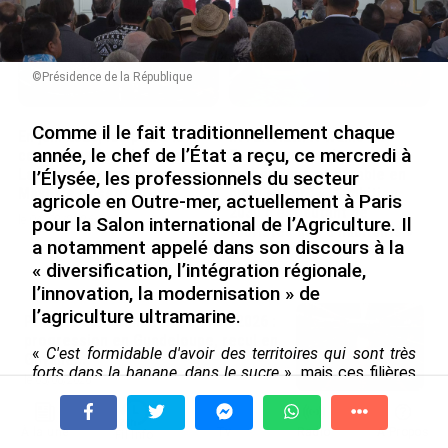
©Présidence de la République
Comme il le fait traditionnellement chaque
En juin 2026, les prix à la
INTERVIEW. À Wallis-et-
année, le chef de l’État a reçu, ce mercredi à
consommation diminuent à
Futuna, un tourisme
La Réunion et augmentent à
authentique et durable en
l’Élysée, les professionnels du secteur
Mayotte (Insee)
plein essor : « L’ambition
agricole en Outre-mer, actuellement à Paris
2030 c’est autant de
pour la Salon international de l’Agriculture. Il
le 04/08/2026
touristes que d’habitants »
a notamment appelé dans son discours à la
le 04/08/2026
« diversification, l’intégration régionale,
l’innovation, la modernisation » de
l’agriculture ultramarine.
Prix à la consommation en juin 2026 :
progression en Guadeloupe, recul en
«
C'est formidable d'avoir des territoires qui sont très
Guyane...
forts dans la banane, dans le sucre
», mais ces filières
le 03/08/2026
«
beaucoup trop fortes
» n'ont «
pas permis de
développer toute la diversification nécessaire
». «
On a
Hôpitaux des Outre-mer (6/10). En
des territoires qui importent les trois quarts de leur
À la une
Tv
Radio
A Propos
Fil Info
Polynésie, le Centre hospitalier