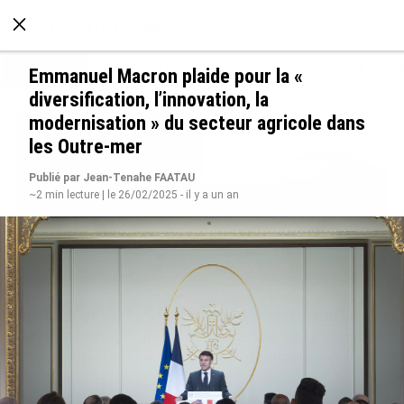
À LA UNE
POLITIQUE
ECONOMIE
SOCIÉTÉ
Emmanuel Macron plaide pour la «
diversification, l’innovation, la
modernisation » du secteur agricole dans
les Outre-mer
Publié par Jean-Tenahe FAATAU
~2 min lecture | le 26/02/2025 - il y a un an
Après 5 ans à la SARA aux Antilles, Olivier
Cotta prend la direction générale de la Société
Réunionnaise des Produits Pétroliers
le 05/08/2026