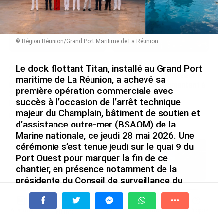
© Région Réunion/Grand Port Maritime de La Réunion
Après 5 ans à la SARA aux
En juin 2026, les prix à la
Le dock flottant Titan, installé au Grand Port
Antilles, Olivier Cotta prend
consommation diminuent à
maritime de La Réunion, a achevé sa
la direction générale de la
La Réunion et augmentent à
première opération commerciale avec
Société Réunionnaise des
Mayotte (Insee)
succès à l’occasion de l’arrêt technique
Produits Pétroliers
le 04/08/2026
majeur du Champlain, bâtiment de soutien et
le 05/08/2026
d’assistance outre-mer (BSAOM) de la
Marine nationale, ce jeudi 28 mai 2026. Une
cérémonie s’est tenue jeudi sur le quai 9 du
INTERVIEW. À Wallis-et-Futuna, un
tourisme authentique et durable en
Port Ouest pour marquer la fin de ce
plein essor...
chantier, en présence notamment de la
le 04/08/2026
présidente du Conseil de surveillance du
Grand Port maritime de La Réunion, Shenaz
Prix à la consommation en juin 2026 :
Bagot, de la présidente de Région Huguette
progression en Guadeloupe, recul en
À la une
Tv
Radio
A Propos
Bello, du général de division Jean de
Fil Info
Guyane...