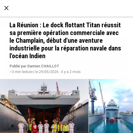
À LA UNE
POLITIQUE
ECONOMIE
SOCIÉTÉ
La Réunion : Le dock flottant Titan réussit
sa première opération commerciale avec
le Champlain, début d'une aventure
industrielle pour la réparation navale dans
l'océan Indien
Publié par Damien CHAILLOT
~3 min lecture | le 29/05/2026 - il y a 2 mois
Avec VEENI, le Guadeloupéen Yanis Foy entend
participer au développement touristique des
Outre-mer
le 06/08/2026