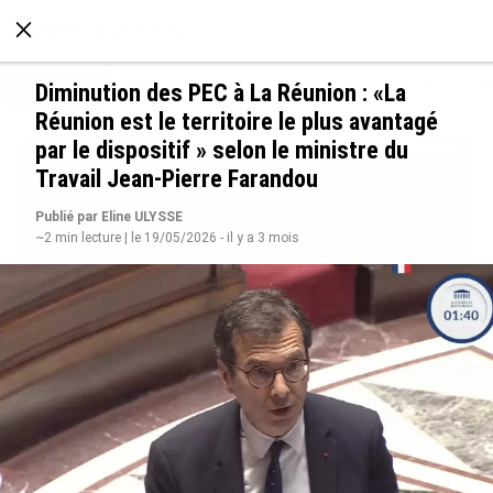
À LA UNE
POLITIQUE
ECONOMIE
SOCIÉTÉ
Diminution des PEC à La Réunion : «La
Réunion est le territoire le plus avantagé
par le dispositif » selon le ministre du
Travail Jean-Pierre Farandou
Publié par Eline ULYSSE
~2 min lecture | le 19/05/2026 - il y a 3 mois
SÉRIE. Histoire des chefs-lieux d’Outre-mer :