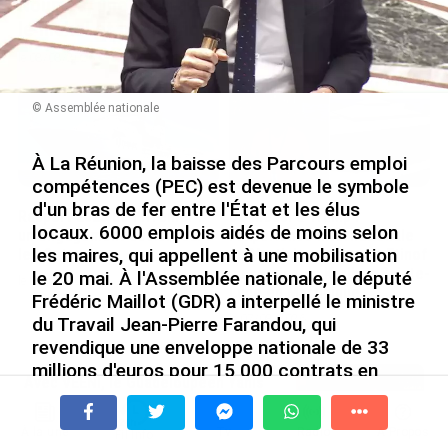
Nouméa, une capitale construite par le bagne,
le nickel et le Pacifique
le 08/08/2026
© Assemblée nationale
À La Réunion, la baisse des Parcours emploi
compétences (PEC) est devenue le symbole
d'un bras de fer entre l'État et les élus
Rapport 2025 de l’Ifremer :
De Messi à Trump :
locaux. 6000 emplois aidés de moins selon
un engagement décisif dans
l’expérience internationale
les maires, qui appellent à une mobilisation
les Outre-mer
du Martiniquais Benoît Etinof
au service du Karibea Sainte-
le 20 mai. À l'Assemblée nationale, le député
le 07/08/2026
Luce en Martinique
Frédéric Maillot (GDR) a interpellé le ministre
le 07/08/2026
du Travail Jean-Pierre Farandou, qui
revendique une enveloppe nationale de 33
millions d'euros pour 15 000 contrats en
Avec VEENI, le Guadeloupéen Yanis
2026 et défend une « pleine liberté de
Foy entend participer au
manœuvre » du préfet pour redéployer des
développement tourist...
À la une
Tv
Radio
A Propos
Fil Info
crédits.
le 06/08/2026