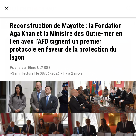
À LA UNE
POLITIQUE
ECONOMIE
SOCIÉTÉ
Reconstruction de Mayotte : la Fondation
Aga Khan et la Ministre des Outre-mer en
lien avec l'AFD signent un premier
protocole en faveur de la protection du
lagon
Publié par Eline ULYSSE
~3 min lecture | le 08/06/2026 - il y a 2 mois
SÉRIE. Histoire des chefs-lieux d’Outre-mer :