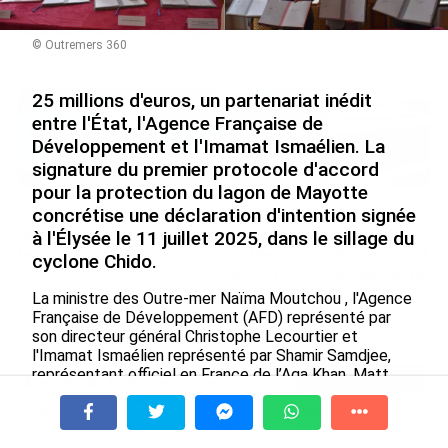
Nouméa, une capitale construite par le bagne,
le nickel et le Pacifique
© Outremers 360
le 08/08/2026
25 millions d'euros, un partenariat inédit
entre l'État, l'Agence Française de
Développement et l'Imamat Ismaélien. La
signature du premier protocole d'accord
pour la protection du lagon de Mayotte
concrétise une déclaration d'intention signée
Rapport 2025 de l’Ifremer :
De Messi à Trump :
un engagement décisif dans
l’expérience internationale
à l'Élysée le 11 juillet 2025, dans le sillage du
les Outre-mer
du Martiniquais Benoît Etinof
cyclone Chido.
au service du Karibea Sainte-
le 07/08/2026
Luce en Martinique
La ministre des Outre-mer Naïma Moutchou , l'Agence
Française de Développement (AFD) représenté par
le 07/08/2026
son directeur général Christophe Lecourtier et
l'Imamat Ismaélien représenté par Shamir Samdjee,
représentant officiel en France de l’Aga Khan, Matt
Avec VEENI, le Guadeloupéen Yanis
Reed, directeur de la Fondation Aga Khan, et en
Foy entend participer au
présence du Prince Aly Muhammad Aga Khan, frère de
développement tourist...
l'Aga Khan ont officialisé leur coopération pour la
À la une
Tv
Radio
A Propos
Fil Info
le 06/08/2026