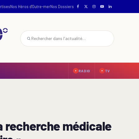
rtises
Nos Héros d'Outre-mer
Nos Dossiers
RADIO
TV
la recherche médicale