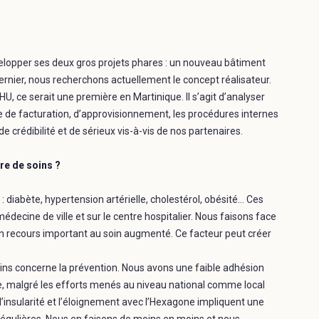
velopper ses deux gros projets phares : un nouveau bâtiment
 dernier, nous recherchons actuellement le concept réalisateur.
HU, ce serait une première en Martinique. Il s’agit d’analyser
 de facturation, d’approvisionnement, les procédures internes
de crédibilité et de sérieux vis-à-vis de nos partenaires.
ère de soins ?
diabète, hypertension artérielle, cholestérol, obésité… Ces
édecine de ville et sur le centre hospitalier. Nous faisons face
e un recours important au soin augmenté. Ce facteur peut créer
soins concerne la prévention. Nous avons une faible adhésion
ce, malgré les efforts menés au niveau national comme local
 l’insularité et l’éloignement avec l’Hexagone impliquent une