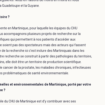
 régulières. Nous en faisons de moins en moins et nous
la Guadeloupe et la Guyane.
toire ?
sente en Martinique, pour laquelle les équipes du CHU
ous accompagnons plusieurs projets de recherche sur la
ifiques qui permettent à nos patients d’accéder aux
ne soient pas des spectateurs mais des acteurs qui fassent
 de la recherche ici c’est inclure des Martiniquais dans les
re recherche se construit à partir des pathologies du territoire,
s, elle doit être un territoire de production scientifique.
 le cancer de la prostate, les maladies chroniques, infectieuses
es problématiques de santé environnementale.
elles et environnementales de Martinique, porté par votre
ne ?
ôle du CHU de Martinique est d’y contribuer avec ses