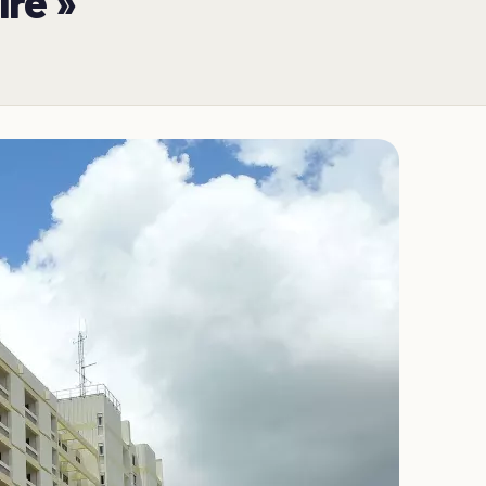
ire »