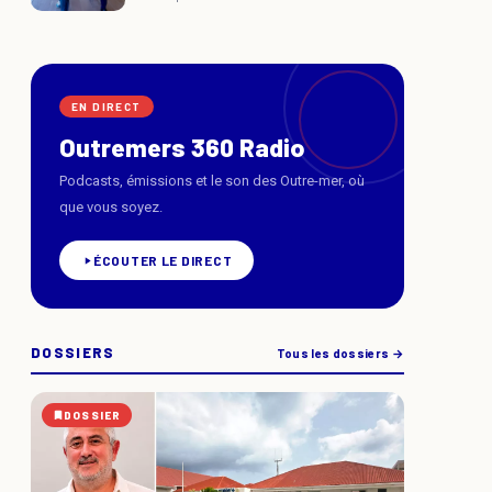
EN DIRECT
Outremers 360 Radio
Podcasts, émissions et le son des Outre-mer, où
que vous soyez.
ÉCOUTER LE DIRECT
DOSSIERS
Tous les dossiers →
DOSSIER