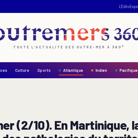
L'Édito
Expe
TOUTE L'ACTUALITÉ DES OUTRE-MER À 360°
nces
Culture
Sports
Atlantique
Indien
Pacifique
er (2/10). En Martinique, 