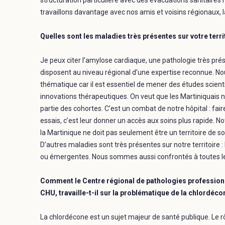
structuration particulière avec des évacuations sanitaires
travaillons davantage avec nos amis et voisins régionaux, 
Quelles sont les maladies très présentes sur votre terri
Je peux citer l’amylose cardiaque, une pathologie très pré
disposent au niveau régional d’une expertise reconnue. N
thématique car il est essentiel de mener des études scient
innovations thérapeutiques. On veut que les Martiniquais 
partie des cohortes. C’est un combat de notre hôpital : faire
essais, c’est leur donner un accès aux soins plus rapide. Not
la Martinique ne doit pas seulement être un territoire de soin
D’autres maladies sont très présentes sur notre territoire :
ou émergentes. Nous sommes aussi confrontés à toutes l
Comment le Centre régional de pathologies professionn
CHU, travaille-t-il sur la problématique de la chlordéco
La chlordécone est un sujet majeur de santé publique. Le r