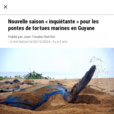
À LA UNE
POLITIQUE
ECONOMIE
SOCIÉTÉ
Nouvelle saison « inquiétante » pour les
pontes de tortues marines en Guyane
Publié par Jean-Tenahe FAATAU
~2 min lecture | le 05/12/2024 - il y a 2 ans
Rapport 2025 de l’Ifremer : un engagement
décisif dans les Outre-mer
le 07/08/2026