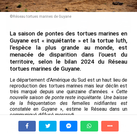
©Réseau tortues marines de Guyane
La saison de pontes des tortues marines en
Guyane est « inquiétante » et la tortue luth,
De Messi à Trump :
Avec VEENI, le Guadeloupéen
l'espèce la plus grande au monde, est
l’expérience internationale
Yanis Foy entend participer
menacée de disparition dans l'ouest du
du Martiniquais Benoît Etinof
au développement
au service du Karibea Sainte-
touristique des Outre-mer
territoire, selon le bilan 2024 du Réseau
Luce en Martinique
tortues marines de Guyane.
le 06/08/2026
le 07/08/2026
Le département d'Amérique du Sud est un haut lieu de
reproduction des tortues marines mais leur déclin est
très marqué depuis une quinzaine d'années. «
Cette
Après 5 ans à la SARA aux Antilles,
nouvelle saison de ponte reste inquiétante. Une baisse
Olivier Cotta prend la direction
de la fréquentation des femelles nidifiantes est
générale de...
constatée en Guyane
», estime le Réseau dans un
le 05/08/2026
communiqué diffusé mercredi.
En juin 2026, les prix à la
Trois principales espèces cohabitent en Guyane : la
consommation diminuent à
tortue verte, la tortue olivâtre et la tortue luth, qui
À la une
Tv
Radio
A Propos
Fil Info
La Réunion et augmentent à ...