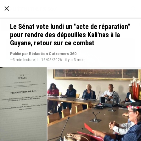
À LA UNE
POLITIQUE
ECONOMIE
SOCIÉTÉ
Le Sénat vote lundi un "acte de réparation"
pour rendre des dépouilles Kali'nas à la
Guyane, retour sur ce combat
Publié par Rédaction Outremers 360
~3 min lecture | le 16/05/2026 - il y a 3 mois
Rapport 2025 de l’Ifremer : un engagement
décisif dans les Outre-mer
le 07/08/2026