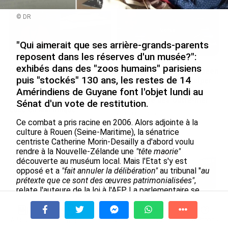
© DR
"Qui aimerait que ses arrière-grands-parents
reposent dans les réserves d'un musée?":
exhibés dans des "zoos humains" parisiens
De Messi à Trump :
Avec VEENI, le Guadeloupéen
puis "stockés" 130 ans, les restes de 14
l’expérience internationale
Yanis Foy entend participer
du Martiniquais Benoît Etinof
au développement
Amérindiens de Guyane font l'objet lundi au
au service du Karibea Sainte-
touristique des Outre-mer
Sénat d'un vote de restitution.
Luce en Martinique
le 06/08/2026
Ce combat a pris racine en 2006. Alors adjointe à la
le 07/08/2026
culture à Rouen (Seine-Maritime), la sénatrice
centriste Catherine Morin-Desailly a d'abord voulu
rendre à la Nouvelle-Zélande une
"tête maorie"
Après 5 ans à la SARA aux Antilles,
découverte au muséum local. Mais l'Etat s'y est
Olivier Cotta prend la direction
opposé et a
"fait annuler la délibération"
au tribunal "
au
générale de...
prétexte que ce sont des œuvres patrimonialisées"
,
le 05/08/2026
relate l'auteure de la loi à l'AFP. La parlementaire se
penche alors sur le droit et découvre
"deux lois
En juin 2026, les prix à la
contradictoires":
l'inaliénabilité des
"collections
consommation diminuent à
publiques"
s'oppose à
"l'article 16-1 du code civil"
À la une
Tv
Radio
A Propos
Fil Info
La Réunion et augmentent à ...