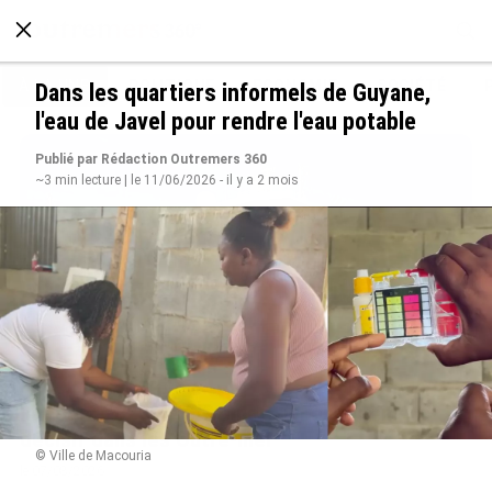
À LA UNE
POLITIQUE
ECONOMIE
SOCIÉTÉ
Dans les quartiers informels de Guyane,
l'eau de Javel pour rendre l'eau potable
Publié par Rédaction Outremers 360
~3 min lecture | le 11/06/2026 - il y a 2 mois
Rapport 2025 de l’Ifremer : un engagement
décisif dans les Outre-mer
© Ville de Macouria
le 07/08/2026