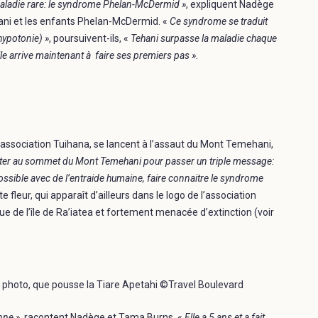
ne maladie rare: le syndrome Phelan-McDermid »
, expliquent Nadège
hani et les enfants Phelan-McDermid. «
Ce syndrome se traduit
hypotonie) »
, poursuivent-ils, «
Tehani surpasse la maladie chaque
lle arrive maintenant à faire ses premiers pas ».
’association Tuihana, se lancent à l’assaut du Mont Temehani,
ter au sommet du Mont Temehani pour passer un triple message:
ossible avec de l’entraide humaine, faire connaitre le syndrome
te fleur, qui apparaît d’ailleurs dans le logo de l’association
 de l’île de Ra’iatea et fortement menacée d’extinction (voir
a photo, que pousse la Tiare Apetahi ©Travel Boulevard
nne »
, racontent Nadège et Tama Burns. «
Elle a 5 ans et a fait