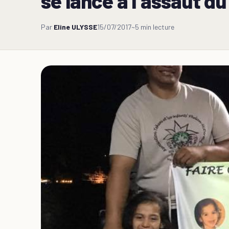
se lance à l’assaut d
Par
Eline ULYSSE
15/07/2017
~5 min lecture