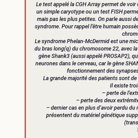
Le test appelé la CGH Array permet de voir
un simple caryotype ou un test FISH permet 
mais pas les plus petites. On parle aussi d
syndrome. Pour rappel l’être humain possè
chrom
Le syndrome Phelan-McDermid est une micro-d
du bras long(q) du chromosome 22, avec la p
gène Shank3 (aussi appelé PROSAP2), qui 
neurones dans le cerveau, car le gène SHA
fonctionnement des synapses d
La grande majorité des patients sont de 
Il existe tro
– perte de l’ex
– perte des deux extrémit
– dernier cas en plus d’avoir perdu du 
présentent du matériel génétique sup
(trans