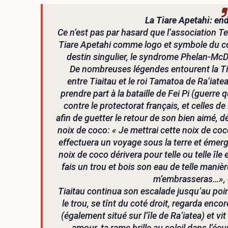
La Tiare Apetahi: en
Ce n’est pas par hasard que l’association T
Tiare Apetahi comme logo et symbole du co
destin singulier, le syndrome Phelan-McD
De nombreuses légendes entourent la Ti
entre Tiaitau et le roi Tamatoa de Ra’iatea,
prendre part à la bataille de Fei Pi (guerr
contre le protectorat français, et celles de
afin de guetter le retour de son bien aimé,
noix de coco: « Je mettrai cette noix de coc
effectuera un voyage sous la terre et émerger
noix de coco dérivera pour telle ou telle île e
fais un trou et bois son eau de telle maniè
m’embrasseras…», d
Tiaitau continua son escalade jusqu’au poin
le trou, se tînt du coté droit, regarda enco
(également situé sur l’île de Ra’iatea) et v
amour, ta rame brille au soleil dans l’é