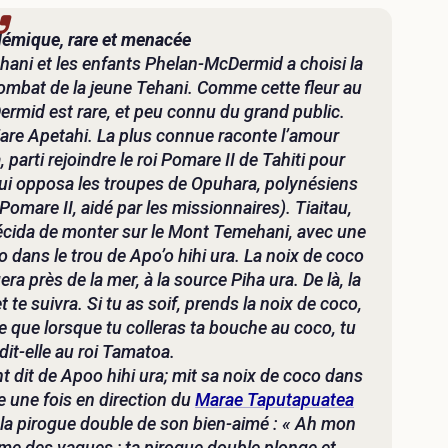
démique, rare et menacée
ehani et les enfants Phelan-McDermid a choisi la
mbat de la jeune Tehani. Comme cette fleur au
ermid est rare, et peu connu du grand public.
are Apetahi. La plus connue raconte l’amour
 parti rejoindre le roi Pomare II de Tahiti pour
e qui opposa les troupes de Opuhara, polynésiens
 Pomare II, aidé par les missionnaires). Tiaitau,
 décida de monter sur le Mont Temehani, avec une
o dans le trou de Apo’o hihi ura. La noix de coco
a près de la mer, à la source Piha ura. De là, la
t te suivra. Si tu as soif, prends la noix de coco,
re que lorsque tu colleras ta bouche au coco, tu
it-elle au roi Tamatoa.
t dit de Apoo hihi ura; mit sa noix de coco dans
re une fois en direction du
Marae Taputapuatea
it la pirogue double de son bien-aimé : « Ah mon
cume des vagues ; ta pirogue double plonge et