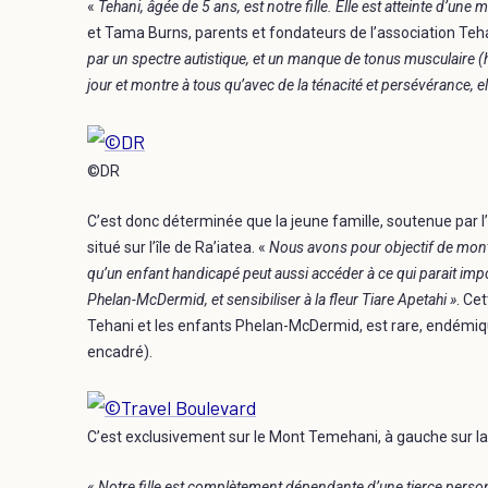
«
Tehani, âgée de 5 ans, est notre fille. Elle est atteinte d’u
et Tama Burns, parents et fondateurs de l’association Te
par un spectre autistique, et un manque de tonus musculaire (
jour et montre à tous qu’avec de la ténacité et persévérance, e
©DR
C’est donc déterminée que la jeune famille, soutenue par l
situé sur l’île de Ra’iatea. «
Nous avons pour objectif de mon
qu’un enfant handicapé peut aussi accéder à ce qui parait imp
Phelan-McDermid, et sensibiliser à la fleur Tiare Apetahi »
. Cet
Tehani et les enfants Phelan-McDermid, est rare, endémique
encadré).
C’est exclusivement sur le Mont Temehani, à gauche sur l
«
Notre fille est complètement dépendante d’une tierce perso