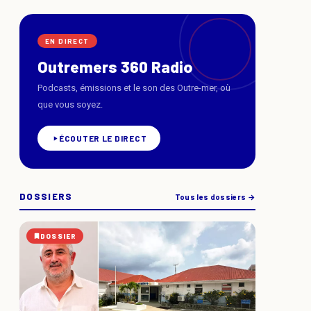
EN DIRECT
Outremers 360 Radio
Podcasts, émissions et le son des Outre-mer, où
que vous soyez.
ÉCOUTER LE DIRECT
DOSSIERS
Tous les dossiers →
DOSSIER