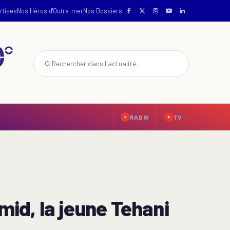
rtises
Nos Héros d'Outre-mer
Nos Dossiers
RADIO
TV
id, la jeune Tehani