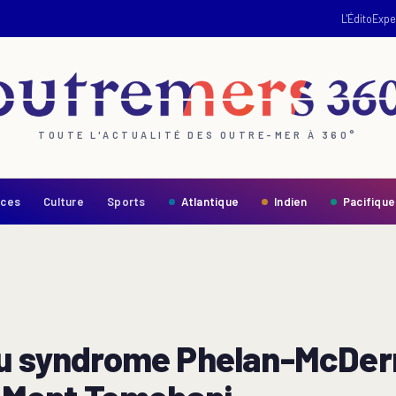
L'Édito
Expe
TOUTE L'ACTUALITÉ DES OUTRE-MER À 360°
nces
Culture
Sports
Atlantique
Indien
Pacifique
du syndrome Phelan-McDerm