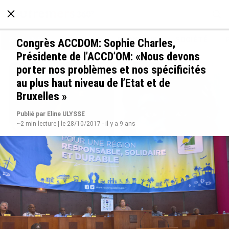
À LA UNE
POLITIQUE
ECONOMIE
SOCIÉTÉ
Congrès ACCDOM: Sophie Charles,
Présidente de l’ACCD’OM: «Nous devons
porter nos problèmes et nos spécificités
au plus haut niveau de l’Etat et de
Bruxelles »
Publié par Eline ULYSSE
~2 min lecture | le 28/10/2017 - il y a 9 ans
Grandes figures des Outre-mer : Jane et
Paulette Nardal, les sœurs martiniquaises au
cœur du mouvement de la négritude