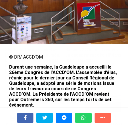
le 09/08/2026
SÉRIE. Histoire des chefs-
Rapport 2025 de l’Ifremer :
lieux d’Outre-mer : Nouméa,
un engagement décisif dans
© DR/ ACCD’OM
une capitale construite par
les Outre-mer
le bagne, le nickel et le
Durant une semaine, la Guadeloupe a accueilli le
le 07/08/2026
Pacifique
26ème Congrès de l’ACCD’OM. L’assemblée d’élus,
réunie pour le dernier jour au Conseil Régional de
le 08/08/2026
Guadeloupe, a adopté une série de motions issue
de leurs travaux au cours de ce Congrès
ACCD’OM. La Présidente de l’ACCD’OM revient
De Messi à Trump : l’expérience
pour Outremers 360, sur les temps forts de cet
internationale du Martiniquais Benoît
évènement.
Etinof au ...
le 07/08/2026
Du 21 au 27 octobre, les 180 élus issus des 112
communes d’Outre-mer se sont réunis pour discuter,
À la une
Tv
Radio
A Propos
Fil Info
débattre mais aussi faire partager leurs expériences
Avec VEENI, le Guadeloupéen Yanis