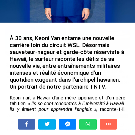
Nouméa, une capitale construite par le bagne,
le nickel et le Pacifique
le 08/08/2026
À 30 ans, Keoni Yan entame une nouvelle
carrière loin du circuit WSL. Désormais
sauveteur-nageur et garde-côte réserviste à
Hawaii, le surfeur raconte les défis de sa
Rapport 2025 de l’Ifremer :
De Messi à Trump :
nouvelle vie, entre entraînements militaires
un engagement décisif dans
l’expérience internationale
intenses et réalité économique d'un
les Outre-mer
du Martiniquais Benoît Etinof
quotidien exigeant dans l'archipel hawaiien.
au service du Karibea Sainte-
le 07/08/2026
Un portrait de notre partenaire TNTV.
Luce en Martinique
le 07/08/2026
Keoni nait à Hawaii d’une mère japonaise et d’un père
tahitien.
« Ils se sont rencontrés à l’université à Hawaii.
Ils y étaient pour apprendre l’anglais »,
raconte-t-il.
Lorsqu’il a 7 ans, sa famille déménage à Tahiti et Keoni
Avec VEENI, le Guadeloupéen Yanis
grandit à Pirae.
Foy entend participer au
développement tourist...
À la une
Tv
Radio
A Propos
Rapidement, il commence à surfer et se fait
Fil Info
le 06/08/2026