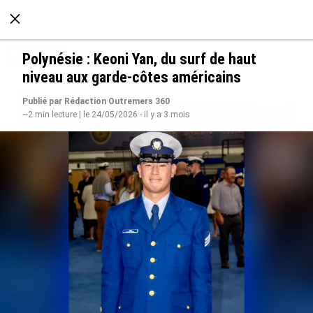
À LA UNE
POLITIQUE
ECONOMIE
SOCIÉTÉ
Polynésie : Keoni Yan, du surf de haut
niveau aux garde-côtes américains
Publié par Rédaction Outremers 360
~2 min lecture | le 24/05/2026 - il y a 3 mois
SÉRIE. Histoire des chefs-lieux d’Outre-mer :