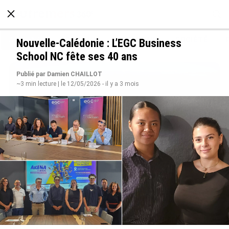
À LA UNE
POLITIQUE
ECONOMIE
SOCIÉTÉ
Nouvelle-Calédonie : L’EGC Business
School NC fête ses 40 ans
Publié par Damien CHAILLOT
~3 min lecture | le 12/05/2026 - il y a 3 mois
SÉRIE. Histoire des chefs-lieux d’Outre-mer :