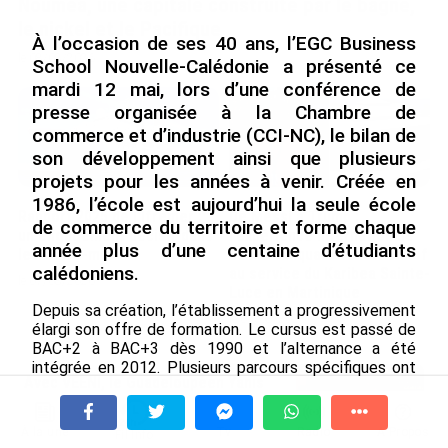
Nouméa, une capitale construite par le bagne,
le nickel et le Pacifique
À l’occasion de ses 40 ans, l’EGC Business
le 08/08/2026
School Nouvelle-Calédonie a présenté ce
mardi 12 mai, lors d’une conférence de
presse organisée à la Chambre de
commerce et d’industrie (CCI-NC), le bilan de
son développement ainsi que plusieurs
projets pour les années à venir. Créée en
1986, l’école est aujourd’hui la seule école
Rapport 2025 de l’Ifremer :
De Messi à Trump :
de commerce du territoire et forme chaque
un engagement décisif dans
l’expérience internationale
année plus d’une centaine d’étudiants
les Outre-mer
du Martiniquais Benoît Etinof
calédoniens.
au service du Karibea Sainte-
le 07/08/2026
Luce en Martinique
Depuis sa création, l’établissement a progressivement
le 07/08/2026
élargi son offre de formation. Le cursus est passé de
BAC+2 à BAC+3 dès 1990 et l’alternance a été
intégrée en 2012. Plusieurs parcours spécifiques ont
Avec VEENI, le Guadeloupéen Yanis
également vu le jour, parmi lesquels un double diplôme,
Foy entend participer au
un parcours entrepreneuriat et, depuis 2023, un
développement tourist...
parcours destiné aux sportifs de haut niveau.
À la une
Tv
Radio
A Propos
Fil Info
le 06/08/2026