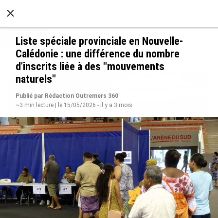
À LA UNE
POLITIQUE
ECONOMIE
SOCIÉTÉ
Liste spéciale provinciale en Nouvelle-
Calédonie : une différence du nombre
d’inscrits liée à des "mouvements
naturels"
Publié par Rédaction Outremers 360
~3 min lecture | le 15/05/2026 - il y a 3 mois
De Messi à Trump : l’expérience internationale
du Martiniquais Benoît Etinof au service du
Karibea Sainte-Luce en Martinique
le 07/08/2026