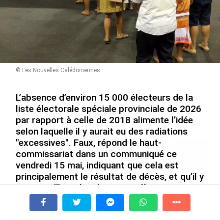
Avec VEENI, le Guadeloupéen
Après 5 ans à la SARA aux
© Les Nouvelles Calédoniennes
Yanis Foy entend participer
Antilles, Olivier Cotta prend
au développement
la direction générale de la
touristique des Outre-mer
Société Réunionnaise des
L’absence d’environ 15 000 électeurs de la
Produits Pétroliers
liste électorale spéciale provinciale de 2026
le 06/08/2026
le 05/08/2026
par rapport à celle de 2018 alimente l’idée
selon laquelle il y aurait eu des radiations
"excessives". Faux, répond le haut-
En juin 2026, les prix à la
commissariat dans un communiqué ce
consommation diminuent à
vendredi 15 mai, indiquant que cela est
La Réunion et augmentent à ...
principalement le résultat de décès, et qu’il y
le 04/08/2026
a, aujourd’hui, plus de 16 000 électeurs
supplémentaires sur la liste électorale
INTERVIEW. À Wallis-et-Futuna, un
tourisme authentique et durable en
spéciale provinciale. Explications avec notre
À la une
Tv
Radio
A Propos
Fil Info
plein essor...