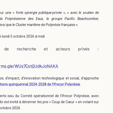
 sur une «
forte synergie publique-privée
», «
avec le soutien de
 la Polynésienne des Eaux, le groupe Pacific Beachcomber,
 ainsi que le Cluster maritime de Polynésie française
».
e lundi 5 octobre 2026 à midi.
urs de recherche et acteurs privés :
orms.gle/WUs7CotQUdkJoNAKA
ce, d’impact, d'innovation technologique et social, d'approche
ctions quinquennal 2024-2028 de l’Ifrecor Polynésie
.
erts issu du Comité opérationnel de l’Ifrecor Polynésie, avec
ublic est invité à décerner les prix « Coup de Cœur » en votant sur
 octobre 2026.