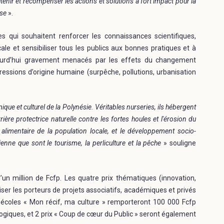
tenir et récompenser les actions et solutions à fort impact pour la
ise
».
 qui souhaitent renforcer les connaissances scientifiques,
ocale et sensibiliser tous les publics aux bonnes pratiques et à
ujourd’hui gravement menacés par les effets du changement
pressions d’origine humaine (surpêche, pollutions, urbanisation
que et culturel de la Polynésie. Véritables nurseries, ils hébergent
rière protectrice naturelle contre les fortes houles et l'érosion du
té alimentaire de la population locale, et le développement socio-
nne que sont le tourisme, la perliculture et la pêche
» souligne
n million de Fcfp. Les quatre prix thématiques (innovation,
oriser les porteurs de projets associatifs, académiques et privés
s écoles « Mon récif, ma culture » remporteront 100 000 Fcfp
giques, et 2 prix « Coup de cœur du Public » seront également