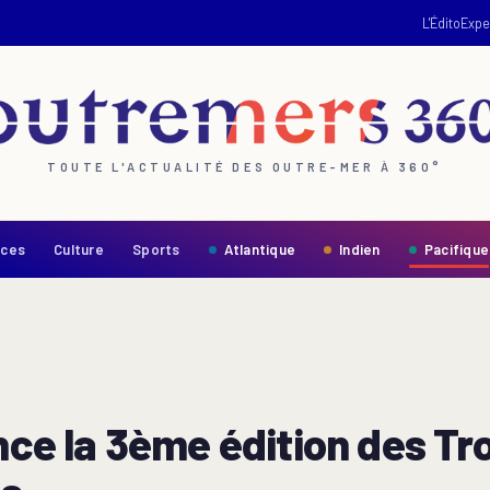
L'Édito
Expe
TOUTE L'ACTUALITÉ DES OUTRE-MER À 360°
nces
Culture
Sports
Atlantique
Indien
Pacifique
ance la 3ème édition des Tr