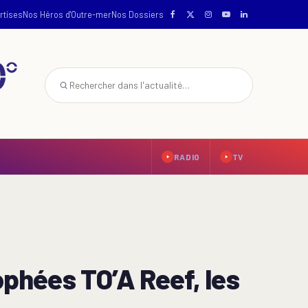
rtises
Nos Héros d'Outre-mer
Nos Dossiers
RADIO
TV
ophées TO’A Reef, les