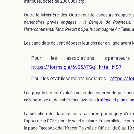
attribués, dotés de 200 000 Fcfp.
Outre le Ministère des Outre-mer, le concours s’appuie
partenaires privés engagés : la Banque de Polynésie,
l’Intercontinental Tahiti Resort & Spa, la compagnie Air Tahiti,
Les candidats doivent déposer leur dossier en ligne avant l
Pour les associations, opérate
https://forms.gle/6vS5ATSqHhrtaHMS7
Pour les établissements scolaires :
https://f
Les projets seront évalués selon des critères de pertinen
collaborative et de cohérence avec la
stratégie et plan d’a
La sélection des lauréats sera assurée par un jury d’exp
l'appui de la DGEE pour le volet scolaire. En parallèle, le p
la page Facebook de l’Ifrecor Polynésie Officiel, du 8 au 19