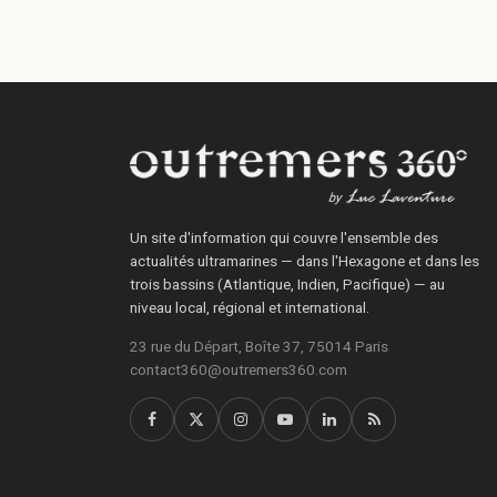
Un site d'information qui couvre l'ensemble des
actualités ultramarines — dans l'Hexagone et dans les
trois bassins (Atlantique, Indien, Pacifique) — au
niveau local, régional et international.
23 rue du Départ, Boîte 37, 75014 Paris
contact360@outremers360.com