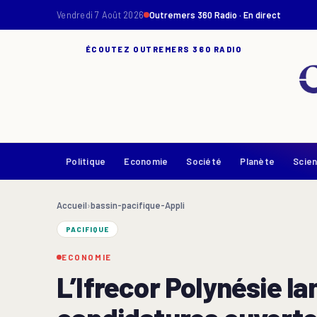
Vendredi 7 Août 2026
Outremers 360 Radio · En direct
ÉCOUTEZ OUTREMERS 360 RADIO
Politique
Economie
Société
Planète
Scie
Accueil
›
bassin-pacifique-Appli
PACIFIQUE
ECONOMIE
L’Ifrecor Polynésie l