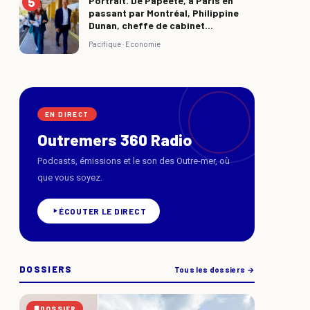
Portrait. De Papeete, à Paris en
passant par Montréal, Philippine
Dunan, cheffe de cabinet...
Pacifique ·
Economie
EN DIRECT
Outremers 360 Radio
Podcasts, émissions et le son des Outre-mer, où
que vous soyez.
ÉCOUTER LE DIRECT
DOSSIERS
Tous les dossiers →
DOSSIER