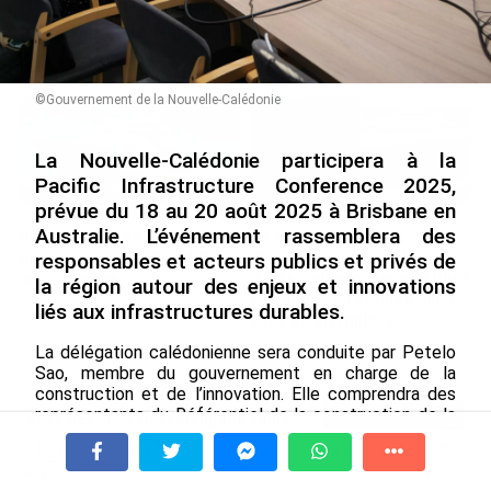
Nouméa, une capitale construite par le bagne,
le nickel et le Pacifique
le 08/08/2026
©Gouvernement de la Nouvelle-Calédonie
La Nouvelle-Calédonie participera à la
Pacific Infrastructure Conference 2025,
prévue du 18 au 20 août 2025 à Brisbane en
Australie. L’événement rassemblera des
Rapport 2025 de l’Ifremer :
De Messi à Trump :
un engagement décisif dans
l’expérience internationale
responsables et acteurs publics et privés de
les Outre-mer
du Martiniquais Benoît Etinof
la région autour des enjeux et innovations
au service du Karibea Sainte-
liés aux infrastructures durables.
le 07/08/2026
Luce en Martinique
le 07/08/2026
La délégation calédonienne sera conduite par Petelo
Sao, membre du gouvernement en charge de la
construction et de l’innovation. Elle comprendra des
représentants du Référentiel de la construction de la
Avec VEENI, le Guadeloupéen Yanis
Nouvelle-Calédonie (RCNC), ainsi que des partenaires
Foy entend participer au
privés du secteur, dont NCT&I et la Chambre de
développement tourist...
À la une
Tv
Radio
A Propos
commerce et d’industrie. Le déplacement est financé
Fil Info
le 06/08/2026