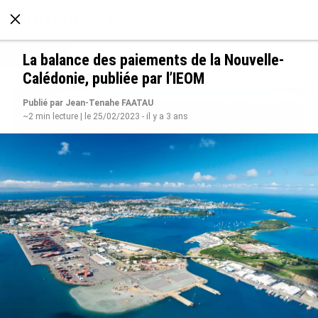
À LA UNE
POLITIQUE
ECONOMIE
SOCIÉTÉ
La balance des paiements de la Nouvelle-
Calédonie, publiée par l’IEOM
Publié par Jean-Tenahe FAATAU
~2 min lecture | le 25/02/2023 - il y a 3 ans
SÉRIE. Histoire des chefs-lieux d’Outre-mer :