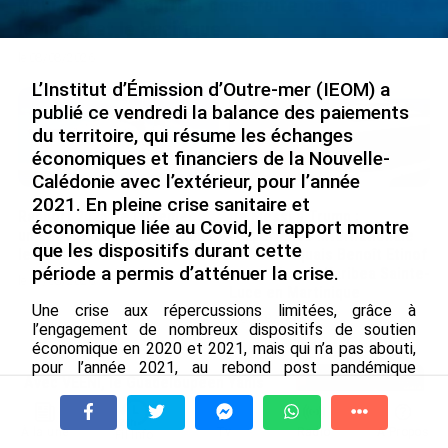
Nouméa, une capitale construite par le bagne,
le nickel et le Pacifique
le 08/08/2026
L’Institut d’Émission d’Outre-mer (IEOM) a
publié ce vendredi la balance des paiements
du territoire, qui résume les échanges
économiques et financiers de la Nouvelle-
Calédonie avec l’extérieur, pour l’année
2021. En pleine crise sanitaire et
Rapport 2025 de l’Ifremer :
De Messi à Trump :
économique liée au Covid, le rapport montre
un engagement décisif dans
l’expérience internationale
que les dispositifs durant cette
les Outre-mer
du Martiniquais Benoît Etinof
période a permis d’atténuer la crise.
au service du Karibea Sainte-
le 07/08/2026
Luce en Martinique
Une crise aux répercussions limitées, grâce à
le 07/08/2026
l’engagement de nombreux dispositifs de soutien
économique en 2020 et 2021, mais qui n’a pas abouti,
pour l’année 2021, au rebond post pandémique
Avec VEENI, le Guadeloupéen Yanis
observé dans l’Hexagone (+7 %) ou dans le reste du
Foy entend participer au
monde (+6,1 %). Au contraire, 2021 a marqué une
développement tourist...
nouvelle baisse du Produit Intérieur Brut, a -2.1 %.
À la une
Tv
Radio
A Propos
Fil Info
le 06/08/2026