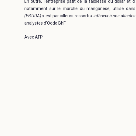
En outre, l'entreprise pâtit de la faiblesse du dollar et 
notamment sur le marché du manganèse, utilisé dans l
(EBTIDA)
» est par ailleurs ressorti «
inférieur à nos attentes
analystes d'Oddo BhF
Avec AFP