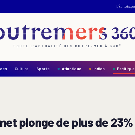
L'Édito
Expe
TOUTE L'ACTUALITÉ DES OUTRE-MER À 360°
nces
Culture
Sports
Atlantique
Indien
Pacifique
met plonge de plus de 23% 