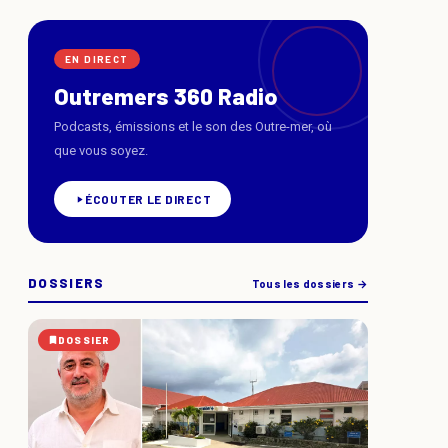
EN DIRECT
Outremers 360 Radio
Podcasts, émissions et le son des Outre-mer, où
que vous soyez.
ÉCOUTER LE DIRECT
DOSSIERS
Tous les dossiers →
DOSSIER