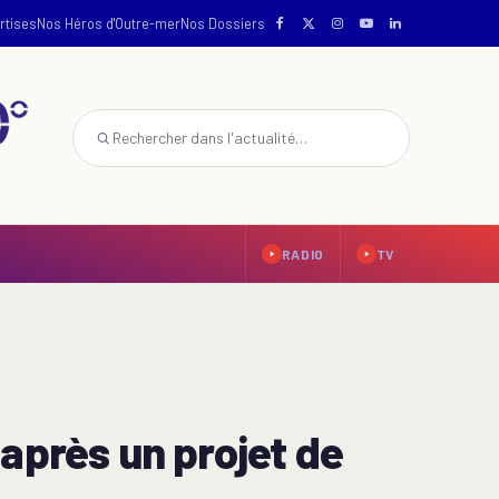
rtises
Nos Héros d'Outre-mer
Nos Dossiers
RADIO
TV
après un projet de