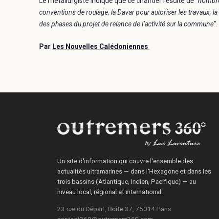
Le métallurgiste indique que ce chantier résulte de "
nombre
conventions de roulage, la Davar pour autoriser les travaux, 
des phases du projet de relance de l’activité sur la commune
".
Par
Les Nouvelles Calédoniennes
Un site d'information qui couvre l'ensemble des
actualités ultramarines — dans l'Hexagone et dans les
trois bassins (Atlantique, Indien, Pacifique) — au
niveau local, régional et international.
23 rue du Départ, Boîte 37, 75014 Paris
contact360@outremers360.com