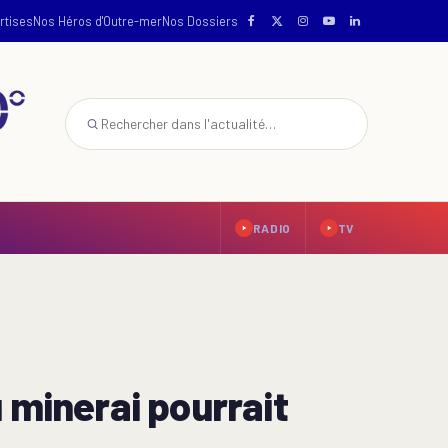
rtises
Nos Héros d'Outre-mer
Nos Dossiers
RADIO
TV
 minerai pourrait