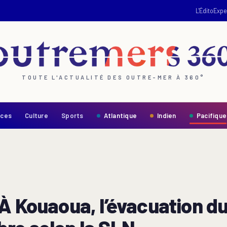
L'Édito
Expe
TOUTE L'ACTUALITÉ DES OUTRE-MER À 360°
nces
Culture
Sports
Atlantique
Indien
Pacifique
À Kouaoua, l’évacuation du