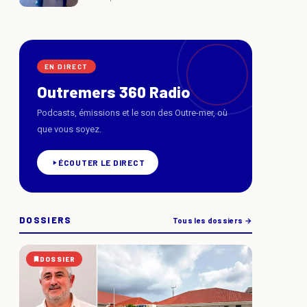
EN DIRECT
Outremers 360 Radio
Podcasts, émissions et le son des Outre-mer, où
que vous soyez.
ÉCOUTER LE DIRECT
DOSSIERS
Tous les dossiers →
DOSSIER