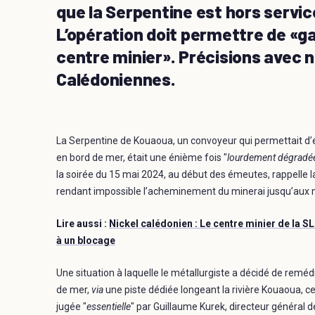
que la Serpentine est hors servic
L’opération doit permettre de «gar
centre minier». Précisions avec 
Calédoniennes.
La Serpentine de Kouaoua, un convoyeur qui permettait d’é
en bord de mer, était une énième fois "
lourdement dégradé
la soirée du 15 mai 2024, au début des émeutes, rappelle 
rendant impossible l’acheminement du minerai jusqu’aux min
Lire aussi :
Nickel calédonien : Le centre minier de la S
à un blocage
Une situation à laquelle le métallurgiste a décidé de remédie
de mer,
via
une piste dédiée longeant la rivière Kouaoua, 
jugée "
essentielle
" par Guillaume Kurek, directeur général de