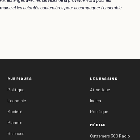
ux échanges avec les services de la province Nord pour les
la mairie et les autorités coutumières pour accompagner l’ensemble
RUBRIQUES
LES BASSINS
Politique
Atlantique
Économie
Indien
Société
Pacifique
Planète
MÉDIAS
Sciences
Outremers 360 Radio