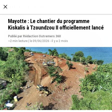
À LA UNE
POLITIQUE
ECONOMIE
SOCIÉTÉ
Mayotte : Le chantier du programme
Kiskalis à Tzoundzou II officiellement lancé
Publié par Rédaction Outremers 360
~2 min lecture | le 09/06/2026 - il y a 2 mois
Grandes figures des Outre-mer : Jane et
Paulette Nardal, les sœurs martiniquaises au
cœur du mouvement de la négritude