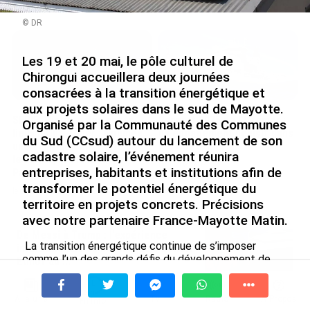
le 09/08/2026
© DR
Les 19 et 20 mai, le pôle culturel de
Chirongui accueillera deux journées
consacrées à la transition énergétique et
aux projets solaires dans le sud de Mayotte.
SÉRIE. Histoire des chefs-
Rapport 2025 de l’Ifremer :
Organisé par la Communauté des Communes
lieux d’Outre-mer : Nouméa,
un engagement décisif dans
du Sud (CCsud) autour du lancement de son
une capitale construite par
les Outre-mer
cadastre solaire, l’événement réunira
le bagne, le nickel et le
le 07/08/2026
entreprises, habitants et institutions afin de
Pacifique
transformer le potentiel énergétique du
le 08/08/2026
territoire en projets concrets. Précisions
avec notre partenaire France-Mayotte Matin.
De Messi à Trump : l’expérience
La transition énergétique continue de s’imposer
internationale du Martiniquais Benoît
comme l’un des grands défis du développement de
Etinof au ...
Mayotte. Avec la hausse des besoins en électricité,
le 07/08/2026
les collectivités cherchent désormais à structurer des
solutions locales capables de répondre aux enjeux
À la une
Tv
Radio
A Propos
Fil Info
Avec VEENI, le Guadeloupéen Yanis