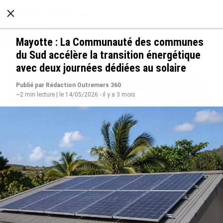
À LA UNE
POLITIQUE
ECONOMIE
SOCIÉTÉ
Mayotte : La Communauté des communes
du Sud accélère la transition énergétique
avec deux journées dédiées au solaire
Publié par Rédaction Outremers 360
~2 min lecture | le 14/05/2026 - il y a 3 mois
Grandes figures des Outre-mer : Jane et
Paulette Nardal, les sœurs martiniquaises au
cœur du mouvement de la négritude