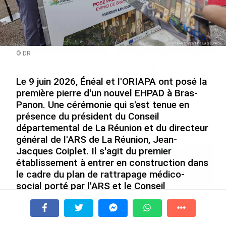
© DR
Après 5 ans à la SARA aux
En juin 2026, les prix à la
Antilles, Olivier Cotta prend
consommation diminuent à
Le 9 juin 2026, Énéal et l'ORIAPA ont posé la
la direction générale de la
La Réunion et augmentent à
première pierre d'un nouvel EHPAD à Bras-
Société Réunionnaise des
Mayotte (Insee)
Panon. Une cérémonie qui s'est tenue en
Produits Pétroliers
le 04/08/2026
présence du président du Conseil
le 05/08/2026
départemental de La Réunion et du directeur
général de l'ARS de La Réunion, Jean-
Jacques Coiplet. Il s'agit du premier
INTERVIEW. À Wallis-et-Futuna, un
établissement à entrer en construction dans
tourisme authentique et durable en
plein essor...
le cadre du plan de rattrapage médico-
le 04/08/2026
social porté par l'ARS et le Conseil
départemental, ce projet de 24,4 millions
Prix à la consommation en juin 2026 :
d'euros doit répondre au sous-équipement
progression en Guadeloupe, recul en
À la une
Tv
Radio
A Propos
chronique de l'Est de l'île face au
Fil Info
Guyane...