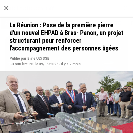
À LA UNE
POLITIQUE
ECONOMIE
SOCIÉTÉ
La Réunion : Pose de la première pierre
d'un nouvel EHPAD à Bras- Panon, un projet
structurant pour renforcer
l'accompagnement des personnes âgées
Publié par Eline ULYSSE
~3 min lecture | le 09/06/2026 - il y a 2 mois
Avec VEENI, le Guadeloupéen Yanis Foy entend
participer au développement touristique des
Outre-mer
le 06/08/2026