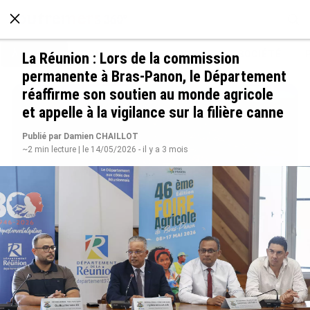
À LA UNE
POLITIQUE
ECONOMIE
SOCIÉTÉ
La Réunion : Lors de la commission
permanente à Bras-Panon, le Département
réaffirme son soutien au monde agricole
et appelle à la vigilance sur la filière canne
Publié par Damien CHAILLOT
~2 min lecture | le 14/05/2026 - il y a 3 mois
SÉRIE. Histoire des chefs-lieux d’Outre-mer :