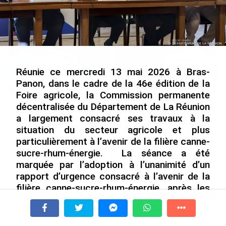
Nouméa, une capitale construite par le bagne,
le nickel et le Pacifique
le 08/08/2026
Réunie ce mercredi 13 mai 2026 à Bras-
Panon, dans le cadre de la 46e édition de la
Foire agricole, la Commission permanente
décentralisée du Département de La Réunion
Rapport 2025 de l’Ifremer :
De Messi à Trump :
a largement consacré ses travaux à la
un engagement décisif dans
l’expérience internationale
les Outre-mer
du Martiniquais Benoît Etinof
situation du secteur agricole et plus
au service du Karibea Sainte-
particulièrement à l’avenir de la filière canne-
le 07/08/2026
Luce en Martinique
sucre-rhum-énergie. La séance a été
le 07/08/2026
marquée par l’adoption à l’unanimité d’un
rapport d’urgence consacré à l’avenir de la
filière canne-sucre-rhum-énergie, après les
Avec VEENI, le Guadeloupéen Yanis
annonces de Tereos concernant l’ouverture
Foy entend participer au
du capital de ses activités réunionnaises.
développement tourist...
À la une
Tv
Radio
A Propos
Fil Info
le 06/08/2026