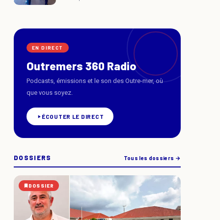
EN DIRECT
Outremers 360 Radio
Podcasts, émissions et le son des Outre-mer, où
que vous soyez.
ÉCOUTER LE DIRECT
DOSSIERS
Tous les dossiers →
DOSSIER