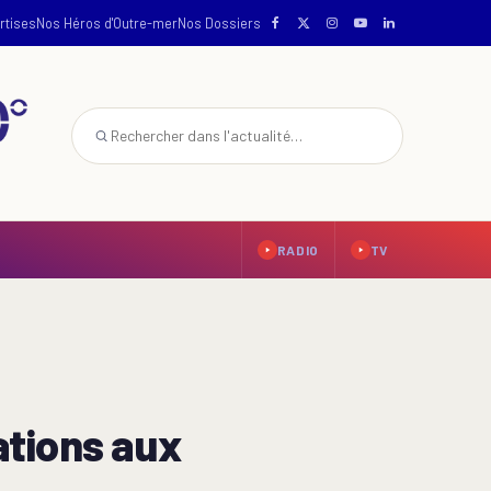
rtises
Nos Héros d'Outre-mer
Nos Dossiers
RADIO
TV
ations aux