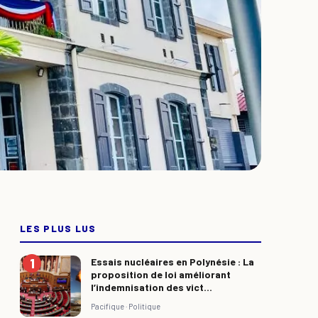
LES PLUS LUS
Essais nucléaires en Polynésie : La
proposition de loi améliorant
l’indemnisation des vict...
Pacifique ·
Politique