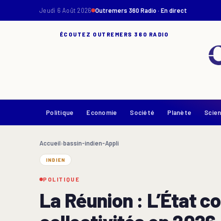
Jeudi 6 Août 2026
Outremers 360 Radio · En direct
ÉCOUTEZ OUTREMERS 360 RADIO
Politique
Economie
Société
Planète
Scie
Accueil
›
bassin-indien-Appli
INDIEN
POLITIQUE
La Réunion : L’État co