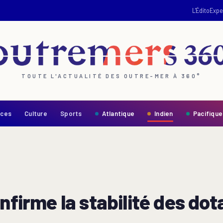
L'Édito
Expe
TOUTE L'ACTUALITÉ DES OUTRE-MER À 360°
nces
Culture
Sports
Atlantique
Indien
Pacifique
nfirme la stabilité des dot