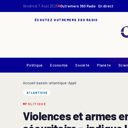
Vendredi 7 Août 2026
Outremers 360 Radio · En direct
ÉCOUTEZ OUTREMERS 360 RADIO
Politique
Economie
Société
Planète
Scie
Accueil
›
bassin-atlantique-Appli
ATLANTIQUE
POLITIQUE
Violences et armes en