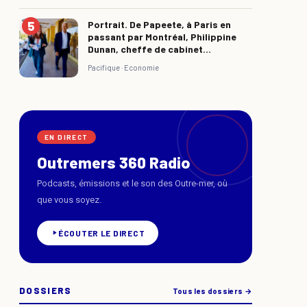
Portrait. De Papeete, à Paris en
passant par Montréal, Philippine
Dunan, cheffe de cabinet...
Pacifique ·
Economie
EN DIRECT
Outremers 360 Radio
Podcasts, émissions et le son des Outre-mer, où
que vous soyez.
ÉCOUTER LE DIRECT
DOSSIERS
Tous les dossiers →