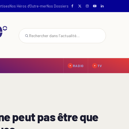
rtises
Nos Héros d'Outre-mer
Nos Dossiers
RADIO
TV
 ne peut pas être que