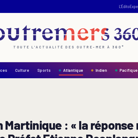
L'Édito
Expe
TOUTE L'ACTUALITÉ DES OUTRE-MER À 360°
nces
Culture
Sports
Atlantique
Indien
Pacifique
 Martinique : « la réponse