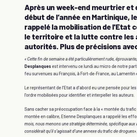
Après un week-end meurtrier et d
début de l’année en Martinique, l
rappelé la mobilisation de l'Etat 
le territoire et la lutte contre le
autorités. Plus de précisions ave
« Cette fin de semaine a été particulièrement rude, éprouvante
Desplanques
est intervenu ce lundi au micro de notre par
feu survenues au
François, à Fort-de-France, au Lamentin e
Le représentant de l’Etat
a d’abord eu une pensée pour les 
l’ordre mobilisées pour identifier et interpeller les auteurs.
Sans cacher sa préoccupation face à la « montée du trafic d’
montée en calibre, Etienne Desplanques a rappelé les effor
mois, nous menons une stratégie déterminée, spécifique aux a
considérait qu’il s’agissait d’une annexe du trafic de drogues»