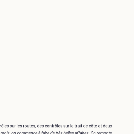
rôles sur les routes, des contrôles sur le trait de côte et deux
 mois, on commence à faire de très belles affaires. On remonte