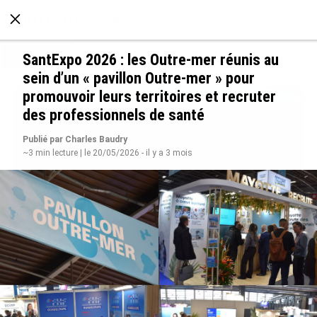
À LA UNE
POLITIQUE
ECONOMIE
SOCIÉTÉ
SantExpo 2026 : les Outre-mer réunis au
sein d’un « pavillon Outre-mer » pour
promouvoir leurs territoires et recruter
des professionnels de santé
Publié par Charles Baudry
~3 min lecture | le 20/05/2026 - il y a 3 mois
SÉRIE. Histoire des chefs-lieux d’Outre-mer :