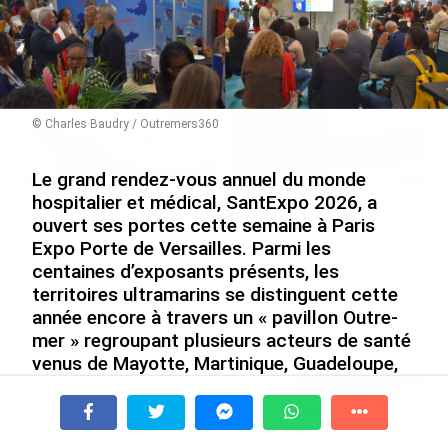
Nouméa, une capitale construite par le bagne,
le nickel et le Pacifique
le 08/08/2026
© Charles Baudry / Outremers360
Le grand rendez-vous annuel du monde
hospitalier et médical, SantExpo 2026, a
Rapport 2025 de l’Ifremer :
De Messi à Trump :
ouvert ses portes cette semaine à Paris
un engagement décisif dans
l’expérience internationale
Expo Porte de Versailles. Parmi les
les Outre-mer
du Martiniquais Benoît Etinof
centaines d’exposants présents, les
au service du Karibea Sainte-
le 07/08/2026
Luce en Martinique
territoires ultramarins se distinguent cette
année encore à travers un « pavillon Outre-
le 07/08/2026
mer » regroupant plusieurs acteurs de santé
venus de Mayotte, Martinique, Guadeloupe,
Avec VEENI, le Guadeloupéen Yanis
Guyane ou encore La Réunion. Sur place,
Foy entend participer au
plusieurs stands mettent en avant à la fois
développement tourist...
les besoins en recrutement de
À la une
Tv
Radio
A Propos
Fil Info
le 06/08/2026