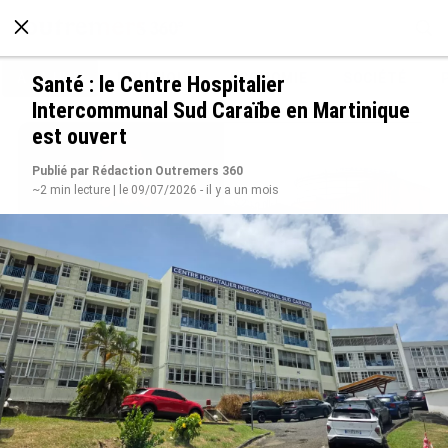
À LA UNE
POLITIQUE
ECONOMIE
SOCIÉTÉ
Santé : le Centre Hospitalier
Intercommunal Sud Caraïbe en Martinique
est ouvert
Publié par Rédaction Outremers 360
~2 min lecture | le 09/07/2026 - il y a un mois
Après 5 ans à la SARA aux Antilles, Olivier
Cotta prend la direction générale de la Société
Réunionnaise des Produits Pétroliers
le 05/08/2026