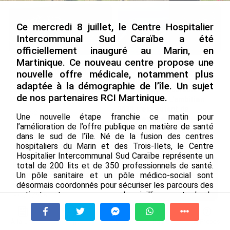
Ce mercredi 8 juillet, le Centre Hospitalier
Intercommunal Sud Caraïbe a été
officiellement inauguré au Marin, en
Martinique. Ce nouveau centre propose une
En juin 2026, les prix à la
INTERVIEW. À Wallis-et-
nouvelle offre médicale, notamment plus
consommation diminuent à
Futuna, un tourisme
adaptée à la démographie de l’île. Un sujet
La Réunion et augmentent à
authentique et durable en
de nos partenaires RCI Martinique.
Mayotte (Insee)
plein essor : « L’ambition
2030 c’est autant de
le 04/08/2026
Une nouvelle étape franchie ce matin pour
touristes que d’habitants »
l’amélioration de l’offre publique en matière de santé
le 04/08/2026
dans le sud de l’île. Né de la fusion des centres
hospitaliers du Marin et des Trois-Ilets, le Centre
Hospitalier Intercommunal Sud Caraïbe représente un
Prix à la consommation en juin 2026 :
total de 200 lits et de 350 professionnels de santé.
progression en Guadeloupe, recul en
Un pôle sanitaire et un pôle médico-social sont
Guyane...
désormais coordonnés pour sécuriser les parcours des
patients et accompagner le vieillissement de la
le 03/08/2026
population.
Hôpitaux des Outre-mer (6/10). En
Sonia Edouard, directrice du Centre Hospitalier, décrit :
À la une
Tv
Radio
A Propos
Fil Info
Polynésie, le Centre hospitalier