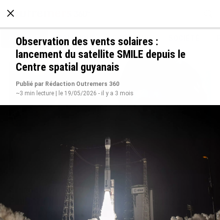
À LA UNE
POLITIQUE
ECONOMIE
SOCIÉTÉ
Observation des vents solaires :
lancement du satellite SMILE depuis le
Centre spatial guyanais
Publié par Rédaction Outremers 360
~3 min lecture | le 19/05/2026 - il y a 3 mois
Grandes figures des Outre-mer : Jane et
Paulette Nardal, les sœurs martiniquaises au
cœur du mouvement de la négritude