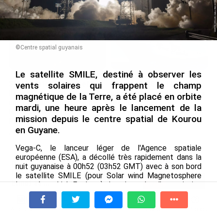
le 09/08/2026
©Centre spatial guyanais
Le satellite SMILE, destiné à observer les
SÉRIE. Histoire des chefs-
Rapport 2025 de l’Ifremer :
vents solaires qui frappent le champ
lieux d’Outre-mer : Nouméa,
un engagement décisif dans
magnétique de la Terre, a été placé en orbite
une capitale construite par
les Outre-mer
mardi, une heure après le lancement de la
le bagne, le nickel et le
le 07/08/2026
mission depuis le centre spatial de Kourou
Pacifique
en Guyane.
le 08/08/2026
Vega-C, le lanceur léger de l'Agence spatiale
européenne (ESA), a décollé très rapidement dans la
De Messi à Trump : l’expérience
nuit guyanaise à 00h52 (03h52 GMT) avec à son bord
internationale du Martiniquais Benoît
le satellite SMILE (pour Solar wind Magnetosphere
Etinof au ...
Ionosphere Link Explorer) dans le cadre d'une mission
le 07/08/2026
élaborée et réalisée en collaboration entre l'ESA et
l'Académie chinoise des sciences (ACS).
À la une
Tv
Radio
A Propos
Fil Info
Avec VEENI, le Guadeloupéen Yanis