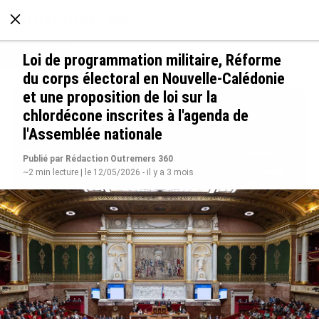
À LA UNE
POLITIQUE
ECONOMIE
SOCIÉTÉ
Loi de programmation militaire, Réforme
du corps électoral en Nouvelle-Calédonie
et une proposition de loi sur la
chlordécone inscrites à l'agenda de
l'Assemblée nationale
Publié par Rédaction Outremers 360
~2 min lecture | le 12/05/2026 - il y a 3 mois
Avec VEENI, le Guadeloupéen Yanis Foy entend
participer au développement touristique des
Outre-mer
le 06/08/2026