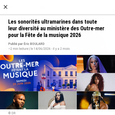
À LA UNE
POLITIQUE
ECONOMIE
SOCIÉTÉ
Les sonorités ultramarines dans toute
leur diversité au ministère des Outre-mer
pour la Fête de la musique 2026
Publié par Éric BOULARD
~2 min lecture | le 14/06/2026 - il y a 2 mois
Grandes figures des Outre-mer : Jane et
Paulette Nardal, les sœurs martiniquaises au
cœur du mouvement de la négritude
© DR