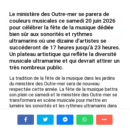
le 09/08/2026
Le ministère des Outre-mer se parera de
couleurs musicales ce samedi 20 juin 2026
pour célébrer la fête de la musique dédiée
bien sûr aux sonorités et rythmes
ultramarins où une dizaine d’artistes se
succéderont de 17 heures jusqu’à 23 heures.
SÉRIE. Histoire des chefs-
Rapport 2025 de l’Ifremer :
Un plateau artistique qui reflète la diversité
lieux d’Outre-mer : Nouméa,
un engagement décisif dans
musicale ultramarine et qui devrait attirer un
une capitale construite par
les Outre-mer
le bagne, le nickel et le
très nombreux public.
le 07/08/2026
Pacifique
La tradition de la fête de la musique dans les jardins
le 08/08/2026
du ministère des Outre-mer sera de nouveau
respectée cette année. La fête de la musique battra
son plein ce samedi et le ministère des Outre-mer se
De Messi à Trump : l’expérience
transformera en scène musicale pour mettre en
internationale du Martiniquais Benoît
lumière les sonorités et les rythmes ultramarins dans
Etinof au ...
toute leur diversité.
le 07/08/2026
Le concert débutera dès 17 heures ce samedi et se
À la une
Tv
Radio
A Propos
poursuivra jusqu’à 23 heures avec au programme un
Fil Info
Avec VEENI, le Guadeloupéen Yanis