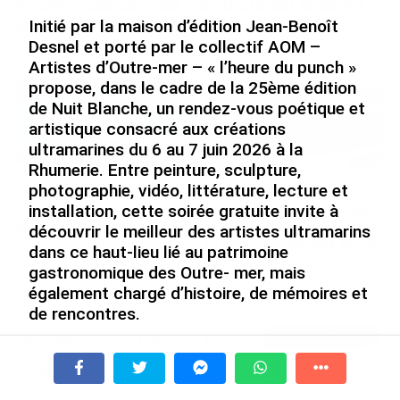
Nouméa, une capitale construite par le bagne,
le nickel et le Pacifique
Initié par la maison d’édition Jean-Benoît
Desnel et porté par le collectif AOM –
le 08/08/2026
Artistes d’Outre-mer – « l’heure du punch »
propose, dans le cadre de la 25ème édition
de Nuit Blanche, un rendez-vous poétique et
artistique consacré aux créations
ultramarines du 6 au 7 juin 2026 à la
Rhumerie. Entre peinture, sculpture,
photographie, vidéo, littérature, lecture et
Rapport 2025 de l’Ifremer :
De Messi à Trump :
installation, cette soirée gratuite invite à
un engagement décisif dans
l’expérience internationale
les Outre-mer
du Martiniquais Benoît Etinof
découvrir le meilleur des artistes ultramarins
au service du Karibea Sainte-
dans ce haut-lieu lié au patrimoine
le 07/08/2026
Luce en Martinique
gastronomique des Outre- mer, mais
le 07/08/2026
également chargé d’histoire, de mémoires et
de rencontres.
Avec VEENI, le Guadeloupéen Yanis
Créée en 2002 à l’initiative de la ville de Paris, la Nuit
Foy entend participer au
Blanche célèbre la création contemporaine sous
développement tourist...
toutes ses formes. Cette manifestation devenue, au
À la une
Tv
Radio
A Propos
Fil Info
le 06/08/2026
fil des ans, populaire et festive, allie prestige et