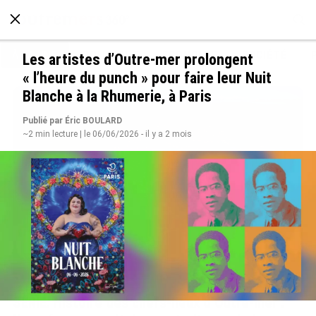
À LA UNE
POLITIQUE
ECONOMIE
SOCIÉTÉ
Les artistes d’Outre-mer prolongent
« l’heure du punch » pour faire leur Nuit
Blanche à la Rhumerie, à Paris
Publié par Éric BOULARD
~2 min lecture | le 06/06/2026 - il y a 2 mois
SÉRIE. Histoire des chefs-lieux d’Outre-mer :