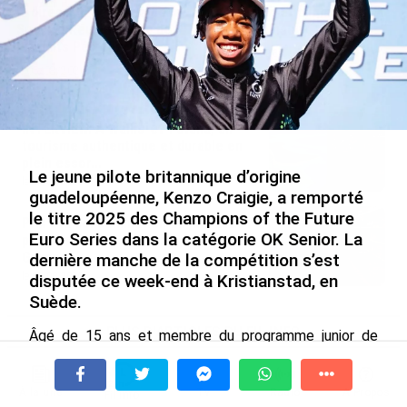
la direction générale de la
La Réunion et augmentent à
Société Réunionnaise des
Mayotte (Insee)
Produits Pétroliers
le 04/08/2026
le 05/08/2026
INTERVIEW. À Wallis-et-Futuna, un
tourisme authentique et durable en
plein essor...
Le jeune pilote britannique d’origine
le 04/08/2026
guadeloupéenne, Kenzo Craigie, a remporté
le titre 2025 des Champions of the Future
Prix à la consommation en juin 2026 :
Euro Series dans la catégorie OK Senior. La
progression en Guadeloupe, recul en
Guyane...
dernière manche de la compétition s’est
le 03/08/2026
disputée ce week-end à Kristianstad, en
Suède.
PLUS D'ARTICLES DU FIL INFO
Âgé de 15 ans et membre du programme junior de
l’écurie Mercedes-AMG PETRONAS F1, Craigie a
décroché son premier titre aux points dans cette
catégorie, grâce à une deuxième place lors de la finale.
À la une
Tv
Radio
A Propos
Politique
Fil Info
Voir plus
Après avoir mené la course en fin d’épreuve, il a