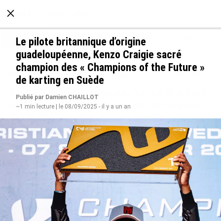
À LA UNE
POLITIQUE
ECONOMIE
SOCIÉTÉ
Le pilote britannique d’origine
guadeloupéenne, Kenzo Craigie sacré
champion des « Champions of the Future »
de karting en Suède
Avec VEENI, le Guadeloupéen Yanis Foy entend
Publié par Damien CHAILLOT
participer au développement touristique des
~1 min lecture | le 08/09/2025 - il y a un an
Outre-mer
le 06/08/2026
Après 5 ans à la SARA aux
En juin 2026, les prix à la
Antilles, Olivier Cotta prend
consommation diminuent à