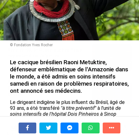
un engagement décisif dans
l’expérience internationale
les Outre-mer
du Martiniquais Benoît Etinof
au service du Karibea Sainte-
le 07/08/2026
Luce en Martinique
le 07/08/2026
© Fondation Yves Rocher
Avec VEENI, le Guadeloupéen Yanis
Foy entend participer au
Le cacique brésilien Raoni Metuktire,
développement tourist...
défenseur emblématique de l'Amazonie dans
le 06/08/2026
le monde, a été admis en soins intensifs
Après 5 ans à la SARA aux Antilles,
samedi en raison de problèmes respiratoires,
Olivier Cotta prend la direction
ont annoncé ses médecins.
générale de...
le 05/08/2026
Le dirigeant indigène le plus influent du Brésil, âgé de
93 ans, a été transféré
"à titre préventif"
à l'unité
de
soins intensifs de l'hôpital Dois Pinheiros à Sinop
PLUS D'ARTICLES DU FIL INFO
(centre-ouest), et "
son état est stable", ont écrit les
médecins dans un communiqué.
À la une
Tv
Radio
A Propos
Fil Info
Déjà hospitalisé pendant cinq jours début mai pour une