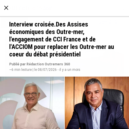
À LA UNE
POLITIQUE
ECONOMIE
SOCIÉTÉ
Interview croisée.Des Assises
économiques des Outre-mer,
l'engagement de CCI France et de
l'ACCIOM pour replacer les Outre-mer au
coeur du débat présidentiel
Publié par Rédaction Outremers 360
~6 min lecture | le 08/07/2026 - il y a un mois
Après 5 ans à la SARA aux Antilles, Olivier
Cotta prend la direction générale de la Société
Réunionnaise des Produits Pétroliers
le 05/08/2026