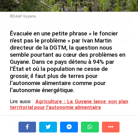
le 09/08/2026
©DAAF Guyane
Évacuée en une petite phrase « le foncier
n’est pas le problème » par Ivan Martin
directeur de la DGTM, la question nous
SÉRIE. Histoire des chefs-
Rapport 2025 de l’Ifremer :
semble pourtant au cœur des problèmes en
lieux d’Outre-mer : Nouméa,
un engagement décisif dans
Guyane. Dans ce pays détenu à 94% par
une capitale construite par
les Outre-mer
l’État et où la population ne cesse de
le bagne, le nickel et le
le 07/08/2026
grossir, il faut plus de terres pour
Pacifique
l’autonomie alimentaire comme pour
le 08/08/2026
l’autonomie énergétique.
Lire aussi :
Agriculture : La Guyane lance son plan
De Messi à Trump : l’expérience
territorial pour l’autonomie alimentaire
internationale du Martiniquais Benoît
Etinof au ...
Avec les accords de 2017, un engagement de
le 07/08/2026
rétrocession de 20 000 et 400 000 ha a été pris. Il se
heurte à un conflit autour des chiffres et à un
À la une
Tv
Radio
A Propos
Fil Info
problème culturel : chez les amérindiens, le droit
Avec VEENI, le Guadeloupéen Yanis