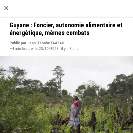
À LA UNE
POLITIQUE
ECONOMIE
SOCIÉTÉ
Guyane : Foncier, autonomie alimentaire et
énergétique, mêmes combats
Publié par Jean-Tenahe FAATAU
~4 min lecture | le 28/10/2023 - il y a 3 ans
Grandes figures des Outre-mer : Jane et
Paulette Nardal, les sœurs martiniquaises au
cœur du mouvement de la négritude