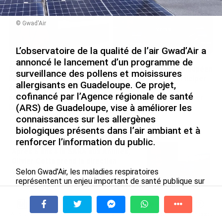
© Gwad'Air
L’observatoire de la qualité de l’air Gwad’Air a
annoncé le lancement d’un programme de
De Messi à Trump :
Avec VEENI, le Guadeloupéen
surveillance des pollens et moisissures
l’expérience internationale
Yanis Foy entend participer
allergisants en Guadeloupe. Ce projet,
du Martiniquais Benoît Etinof
au développement
cofinancé par l’Agence régionale de santé
au service du Karibea Sainte-
touristique des Outre-mer
Luce en Martinique
(ARS) de Guadeloupe, vise à améliorer les
le 06/08/2026
connaissances sur les allergènes
le 07/08/2026
biologiques présents dans l’air ambiant et à
renforcer l’information du public.
Après 5 ans à la SARA aux Antilles,
Olivier Cotta prend la direction
générale de...
Selon Gwad’Air, les maladies respiratoires
représentent un enjeu important de santé publique sur
le 05/08/2026
le territoire. Les données de l’Observatoire régional de
la santé de Guadeloupe (ORSaG) indiquent que 22 157
En juin 2026, les prix à la
personnes ont été prises en charge pour de l’asthme
consommation diminuent à
À la une
Tv
Radio
A Propos
Fil Info
en 2023, soit près de 6 % de la population. Les
La Réunion et augmentent à ...