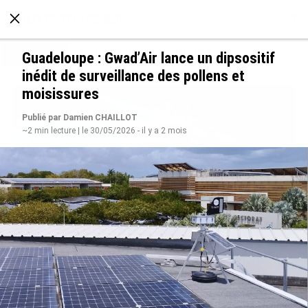
À LA UNE
POLITIQUE
ECONOMIE
SOCIÉTÉ
Guadeloupe : Gwad’Air lance un dipsositif
inédit de surveillance des pollens et
moisissures
Publié par Damien CHAILLOT
~2 min lecture | le 30/05/2026 - il y a 2 mois
Rapport 2025 de l’Ifremer : un engagement
décisif dans les Outre-mer
le 07/08/2026