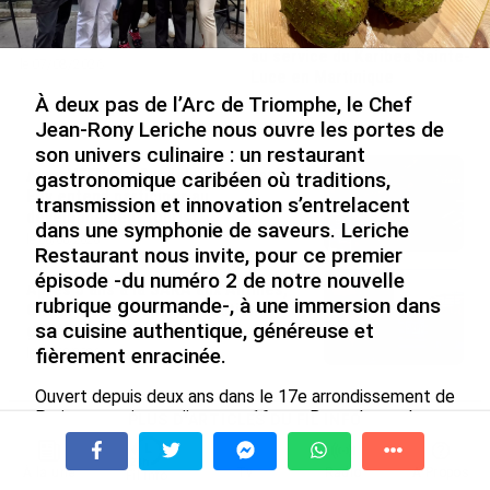
un engagement décisif dans
l’expérience internationale
les Outre-mer
du Martiniquais Benoît Etinof
au service du Karibea Sainte-
le 07/08/2026
Luce en Martinique
À deux pas de l’Arc de Triomphe, le Chef
le 07/08/2026
Jean-Rony Leriche nous ouvre les portes de
son univers culinaire : un restaurant
Avec VEENI, le Guadeloupéen Yanis
gastronomique caribéen où traditions,
Foy entend participer au
transmission et innovation s’entrelacent
développement tourist...
dans une symphonie de saveurs. Leriche
le 06/08/2026
Restaurant nous invite, pour ce premier
épisode -du numéro 2 de notre nouvelle
Après 5 ans à la SARA aux Antilles,
rubrique gourmande-, à une immersion dans
Olivier Cotta prend la direction
sa cuisine authentique, généreuse et
générale de...
fièrement enracinée.
le 05/08/2026
Ouvert depuis deux ans dans le 17e arrondissement de
Paris, ce qui se mijote au 16 rue Brey n’est plus un
PLUS D'ARTICLES DU FIL INFO
secret. Des visiteurs du monde entier s’y pressent
pour découvrir ce qui fait la renommée du Chef
À la une
Tv
Radio
A Propos
Fil Info
Leriche : une cuisine caribéenne élevée au rang de