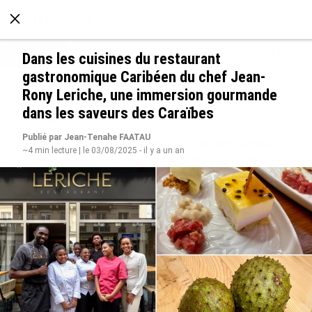
À LA UNE
POLITIQUE
ECONOMIE
SOCIÉTÉ
Dans les cuisines du restaurant
gastronomique Caribéen du chef Jean-
Rony Leriche, une immersion gourmande
dans les saveurs des Caraïbes
Publié par Jean-Tenahe FAATAU
SÉRIE. Histoire des chefs-lieux d’Outre-mer :
~4 min lecture | le 03/08/2025 - il y a un an
Nouméa, une capitale construite par le bagne,
le nickel et le Pacifique
le 08/08/2026
Rapport 2025 de l’Ifremer :
De Messi à Trump :