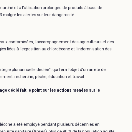
 marché et à l'utilisation prolongée de produits à base de
 malgré les alertes sur leur dangerosité.
 des eaux contaminées, l'accompagnement des agriculteurs et des
es liées à l'exposition au chlordécone et l'indemnisation des
tégie pluriannuelle dédiée", qui fera l'objet d'un arrêté de
nement, recherche, pêche, éducation et travail.
age dédié fait le point sur les actions menées sur le
lordécone a été employé pendant plusieurs décennies en
écurité sanitaire (Anses), plus de 90 % de la population adulte