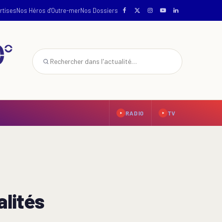
rtises
Nos Héros d'Outre-mer
Nos Dossiers
RADIO
TV
alités