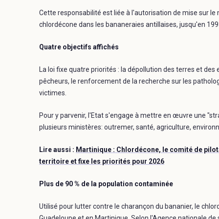
Cette responsabilité est liée à l'autorisation de mise sur le
chlordécone dans les bananeraies antillaises, jusqu'en 1993
Quatre objectifs affichés
La loi fixe quatre priorités : la dépollution des terres et
pêcheurs, le renforcement de la recherche sur les pathologi
victimes.
Pour y parvenir, l'Etat s'engage à mettre en œuvre une "stra
plusieurs ministères: outremer, santé, agriculture, environ
Lire aussi :
Martinique : Chlordécone, le comité de pilot
territoire et fixe les priorités pour 2026
Plus de 90 % de la population contaminée
Utilisé pour lutter contre le charançon du bananier, le ch
Guadeloupe et en Martinique. Selon l'Agence nationale de s