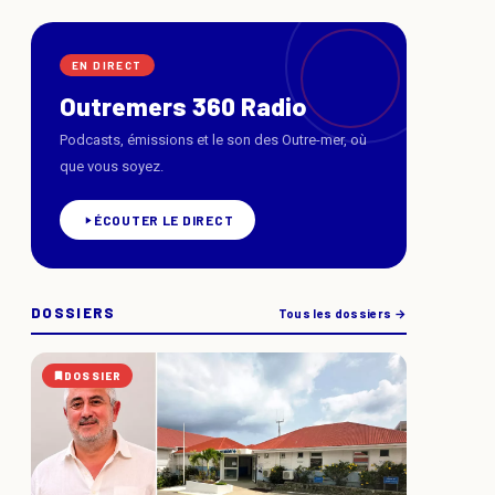
EN DIRECT
Outremers 360 Radio
Podcasts, émissions et le son des Outre-mer, où
que vous soyez.
ÉCOUTER LE DIRECT
DOSSIERS
Tous les dossiers →
DOSSIER