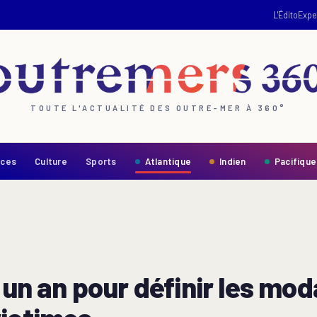
L'Édito
Expe
TOUTE L'ACTUALITÉ DES OUTRE-MER À 360°
nces
Culture
Sports
Atlantique
Indien
Pacifique
 un an pour définir les mod