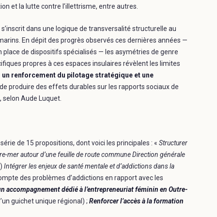
ion et la lutte contre l’illettrisme, entre autres.
’inscrit dans une logique de transversalité structurelle au
tramarins. En dépit des progrès observés ces dernières années —
n place de dispositifs spécialisés — les asymétries de genre
fiques propres à ces espaces insulaires révèlent les limites
 un renforcement du pilotage stratégique et une
n de produire des effets durables sur les rapports sociaux de
, selon Aude Luquet.
série de 15 propositions, dont voici les principales : «
Structurer
 Outre-mer autour d’une feuille de route commune Direction générale
…)
Intégrer les enjeux de santé mentale et d’addictions dans la
compte des problèmes d’addictions en rapport avec les
un accompagnement dédié à l’entrepreneuriat féminin en Outre-
 d’un guichet unique régional) ;
Renforcer l’accès à la formation