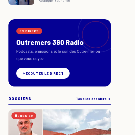
Pacifique ·
Economie
EN DIRECT
Outremers 360 Radio
Podcasts, émissions et le son des Outre-mer, où
que vous soyez.
ÉCOUTER LE DIRECT
DOSSIERS
Tous les dossiers →
DOSSIER