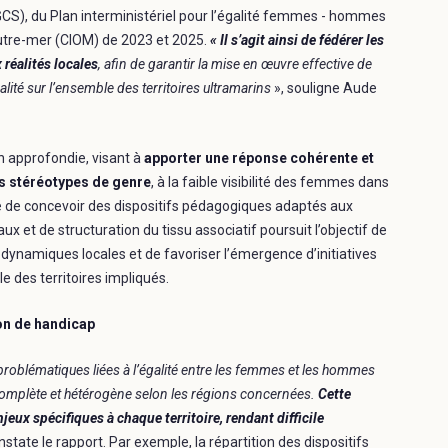
GCS), du Plan interministériel pour l’égalité femmes - hommes
Outre-mer (CIOM) de 2023 et 2025.
« Il s’agit ainsi de fédérer les
 réalités locales
, afin de garantir la mise en œuvre effective de
alité sur l’ensemble des territoires ultramarins
», souligne Aude
n approfondie, visant à
apporter une réponse cohérente et
es stéréotypes de genre
, à la faible visibilité des femmes dans
té de concevoir des dispositifs pédagogiques adaptés aux
x et de structuration du tissu associatif poursuit l’objectif de
s dynamiques locales et de favoriser l’émergence d’initiatives
e des territoires impliqués.
ion de handicap
 problématiques liées à l’égalité entre les femmes et les hommes
 incomplète et hétérogène selon les régions concernées.
Cette
eux spécifiques à chaque territoire, rendant difficile
nstate le rapport. Par exemple, la répartition des dispositifs