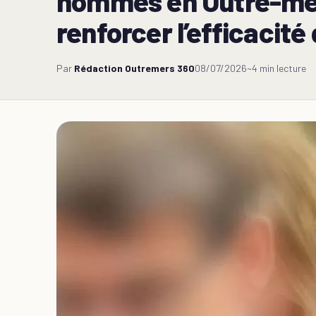
hommes en Outre-mer :
renforcer l’efficacité
Par
Rédaction Outremers 360
08/07/2026
~4 min lecture