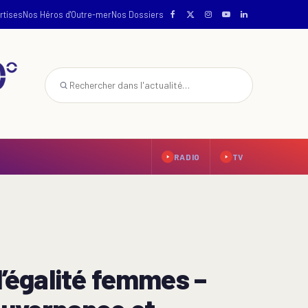
rtises
Nos Héros d'Outre-mer
Nos Dossiers
RADIO
TV
l’égalité femmes –