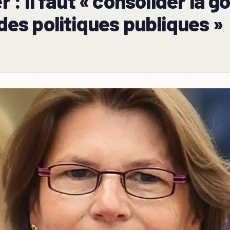
 il faut « consolider la g
 des politiques publiques »