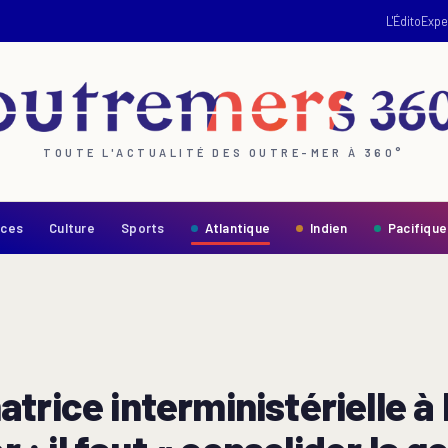
L'Édito
Expe
TOUTE L'ACTUALITÉ DES OUTRE-MER À 360°
nces
Culture
Sports
Atlantique
Indien
Pacifique
trice interministérielle à 