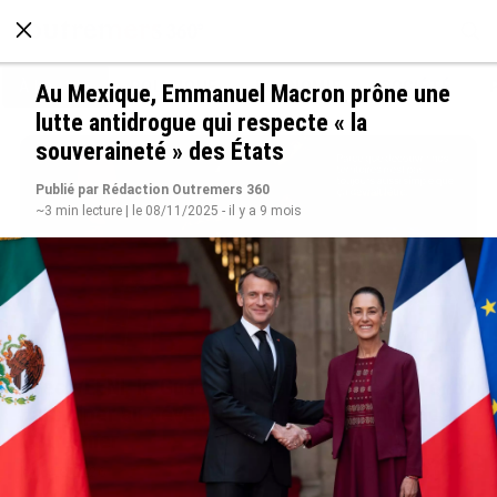
À LA UNE
POLITIQUE
ECONOMIE
SOCIÉTÉ
Au Mexique, Emmanuel Macron prône une
lutte antidrogue qui respecte « la
souveraineté » des États
Publié par Rédaction Outremers 360
~3 min lecture | le 08/11/2025 - il y a 9 mois
Avec VEENI, le Guadeloupéen Yanis Foy entend
participer au développement touristique des
Outre-mer
le 06/08/2026