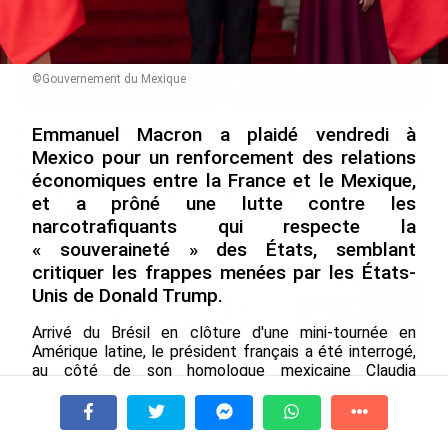
©Gouvernement du Mexique
Emmanuel Macron a plaidé vendredi à
Après 5 ans à la SARA aux
En juin 2026, les prix à la
Antilles, Olivier Cotta prend
consommation diminuent à
Mexico pour un renforcement des relations
la direction générale de la
La Réunion et augmentent à
économiques entre la France et le Mexique,
Société Réunionnaise des
Mayotte (Insee)
et a prôné une lutte contre les
Produits Pétroliers
le 04/08/2026
narcotrafiquants qui respecte la
le 05/08/2026
« souveraineté » des États, semblant
critiquer les frappes menées par les États-
Unis de Donald Trump.
INTERVIEW. À Wallis-et-Futuna, un
tourisme authentique et durable en
Arrivé du Brésil en clôture d'une mini-tournée en
plein essor...
Amérique latine, le président français a été interrogé,
le 04/08/2026
au côté de son homologue mexicaine Claudia
Sheinbaum, sur la campagne de frappes américaines
Prix à la consommation en juin 2026 :
contre des narcotrafiquants présumés, notamment
progression en Guadeloupe, recul en
dans les Caraïbes, et sur des informations de presse
À la une
Tv
Radio
A Propos
Fil Info
Guyane...
sur d'éventuels projets d'opérations au Mexique.