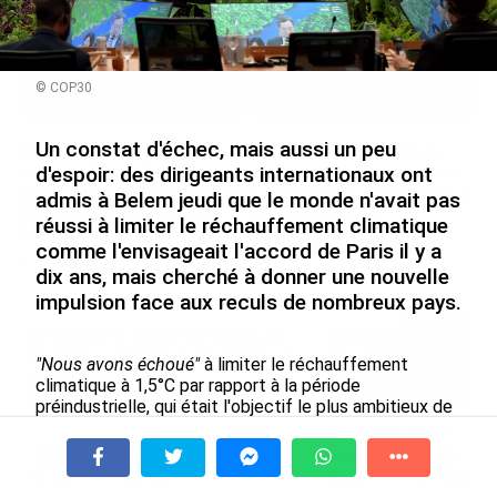
© COP30
Un constat d'échec, mais aussi un peu
Après 5 ans à la SARA aux
En juin 2026, les prix à la
Antilles, Olivier Cotta prend
consommation diminuent à
d'espoir: des dirigeants internationaux ont
la direction générale de la
La Réunion et augmentent à
admis à Belem jeudi que le monde n'avait pas
Société Réunionnaise des
Mayotte (Insee)
réussi à limiter le réchauffement climatique
Produits Pétroliers
le 04/08/2026
comme l'envisageait l'accord de Paris il y a
le 05/08/2026
dix ans, mais cherché à donner une nouvelle
impulsion face aux reculs de nombreux pays.
INTERVIEW. À Wallis-et-Futuna, un
tourisme authentique et durable en
"Nous avons échoué"
à limiter le réchauffement
plein essor...
climatique à 1,5°C par rapport à la période
le 04/08/2026
préindustrielle, qui était l'objectif le plus ambitieux de
l'accord de 2015, a déploré le secrétaire général de
l'ONU António Guterres dès l'ouverture du sommet,
Prix à la consommation en juin 2026 :
évoquant une "faillite morale".
progression en Guadeloupe, recul en
À la une
Tv
Radio
A Propos
Fil Info
Le président brésilien Luiz Inacio Lula da Silva a
Guyane...