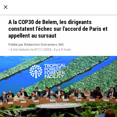
À LA UNE
POLITIQUE
ECONOMIE
SOCIÉTÉ
A la COP30 de Belem, les dirigeants
constatent l'échec sur l'accord de Paris et
appellent au sursaut
Publié par Rédaction Outremers 360
~3 min lecture | le 07/11/2025 - il y a 9 mois
Avec VEENI, le Guadeloupéen Yanis Foy entend
participer au développement touristique des
Outre-mer
le 06/08/2026