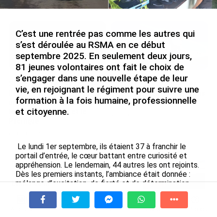
le 09/08/2026
C’est une rentrée pas comme les autres qui
s’est déroulée au RSMA en ce début
septembre 2025. En seulement deux jours,
81 jeunes volontaires ont fait le choix de
s’engager dans une nouvelle étape de leur
SÉRIE. Histoire des chefs-
Rapport 2025 de l’Ifremer :
vie, en rejoignant le régiment pour suivre une
lieux d’Outre-mer : Nouméa,
un engagement décisif dans
formation à la fois humaine, professionnelle
une capitale construite par
les Outre-mer
et citoyenne.
le bagne, le nickel et le
le 07/08/2026
Pacifique
le 08/08/2026
Le lundi 1er septembre, ils étaient 37 à franchir le
portail d’entrée, le cœur battant entre curiosité et
De Messi à Trump : l’expérience
appréhension. Le lendemain, 44 autres les ont rejoints.
internationale du Martiniquais Benoît
Dès les premiers instants, l’ambiance était donnée :
Etinof au ...
mélange d’excitation, de fierté et de détermination.
Pour beaucoup, c’est la première fois qu’ils quittent
le 07/08/2026
leur environnement familial pour s’immerger dans une
À la une
Tv
Radio
A Propos
expérience collective, exigeante mais pleine de
Fil Info
Avec VEENI, le Guadeloupéen Yanis