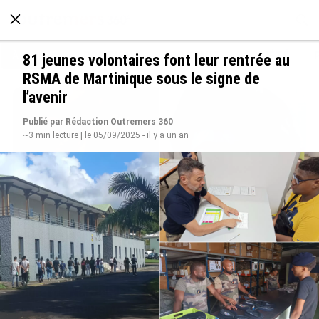
À LA UNE
POLITIQUE
ECONOMIE
SOCIÉTÉ
81 jeunes volontaires font leur rentrée au
RSMA de Martinique sous le signe de
l’avenir
Publié par Rédaction Outremers 360
~3 min lecture | le 05/09/2025 - il y a un an
Grandes figures des Outre-mer : Jane et
Paulette Nardal, les sœurs martiniquaises au
cœur du mouvement de la négritude