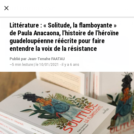
À LA UNE
POLITIQUE
ECONOMIE
SOCIÉTÉ
Littérature : « Solitude, la flamboyante »
de Paula Anacaona, l’histoire de l’héroïne
guadeloupéenne réécrite pour faire
entendre la voix de la résistance
Publié par Jean-Tenahe FAATAU
~5 min lecture | le 10/01/2021 - il y a 6 ans
Rapport 2025 de l’Ifremer : un engagement
décisif dans les Outre-mer
le 07/08/2026