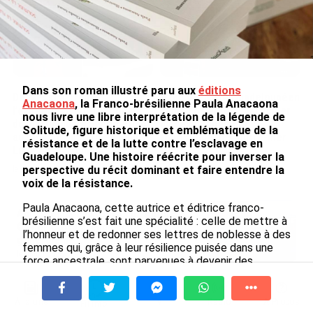
Dans son roman illustré paru aux
éditions
De Messi à Trump :
Avec VEENI, le Guadeloupéen
Anacaona
, la Franco-brésilienne Paula Anacaona
l’expérience internationale
Yanis Foy entend participer
nous livre une libre interprétation de la légende de
du Martiniquais Benoît Etinof
au développement
Solitude, figure historique et emblématique de la
au service du Karibea Sainte-
touristique des Outre-mer
résistance et de la lutte contre l’esclavage en
Luce en Martinique
Guadeloupe. Une histoire réécrite pour inverser la
le 06/08/2026
perspective du récit dominant et faire entendre la
le 07/08/2026
voix de la résistance.
Paula Anacaona, cette autrice et éditrice franco-
Après 5 ans à la SARA aux Antilles,
brésilienne s’est fait une spécialité : celle de mettre à
Olivier Cotta prend la direction
l’honneur et de redonner ses lettres de noblesse à des
générale de...
femmes qui, grâce à leur résilience puisée dans une
le 05/08/2026
force ancestrale, sont parvenues à devenir des
héroïnes pour leur peuple dans la Caraïbe.
En juin 2026, les prix à la
C’était déjà le cas avec son roman « 1492, l’insurgée
consommation diminuent à
À la une
Tv
Radio
A Propos
Fil Info
des Caraïbes », l’histoire restée longtemps méconnue
La Réunion et augmentent à ...